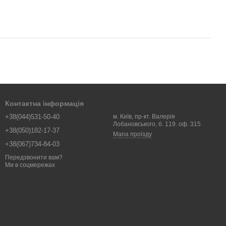
Контактна інформація
+38(044)531-50-40
м. Київ, пр-кт. Валерія
Лобановського, б. 119. оф. 315
+38(050)182-17-37
Мапа проїзду
+38(067)734-84-03
Передзвонити вам?
Ми в соцмережах