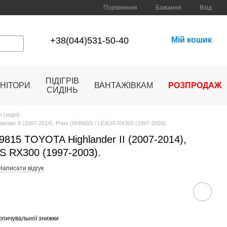
Порівняння
Бажання
Вхід
+38(044)531-50-40
Мій кошик
ПІДІГРІВ
НІТОРИ
ВАНТАЖІВКАМ
РОЗПРОДАЖ
СИДІНЬ
 (задні)
ander II (2007-2014), Prius (NHW20) / LEXUS RX300 (1997-2003).
9815 TOYOTA Highlander II (2007-2014),
S RX300 (1997-2003).
Написати відгук
опичувальної знижки