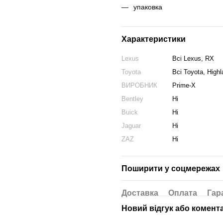
упаковка
Характеристики
Lexus
Всі Lexus, RX
Toyota
Всі Toyota, Highl
ВИРОБНИК
Prime-X
Bentley
Ні
Buick
Ні
Jaguar
Ні
ZAZ
Ні
Поширити у соцмережах
Доставка
Оплата
Гар
Новий відгук або комент