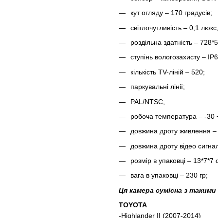
кут огляду – 170 градусів;
світлочутливість – 0,1 люкс
роздільна здатність – 728*5
ступінь вологозахисту – IP6
кількість TV-ліній – 520;
паркувальні лінії;
PAL/NTSC;
робоча температура – -30 
довжина дроту живлення – 
довжина дроту відео сигнал
розмір в упаковці – 13*7*7 
вага в упаковці – 230 гр;
Ця камера сумісна з такими
TOYOTA
-Highlander II (2007-2014)