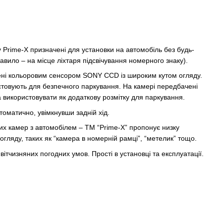
 Prime-X призначені для установки на автомобіль без будь-
правило – на місце ліхтаря підсвічування номерного знаку).
ні кольоровим сенсором SONY CCD із широким кутом огляду.
товують для безпечного паркування. На камері передбачені
а використовувати як додаткову розмітку для паркування.
оматично, увімкнувши задній хід.
их камер з автомобілем – TM “Prime-X” пропонує низку
огляду, таких як “камера в номерній рамці”, “метелик” тощо.
ітчизняних погодних умов. Прості в установці та експлуатації.