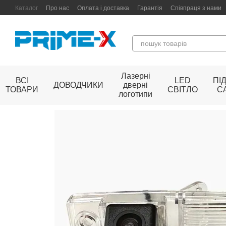
Перейти до основного контенту
Каталог
Про нас
Оплата і доставка
Гарантія
Співпраця з нами
Лазерні
ВСІ
LED
ПІ
ДОВОДЧИКИ
дверні
ТОВАРИ
СВІТЛО
С
логотипи