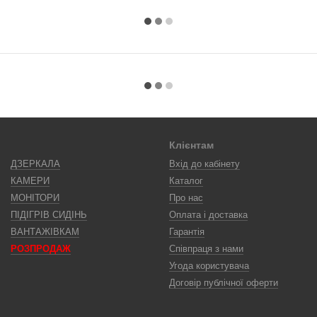
Клієнтам
ДЗЕРКАЛА
Вхід до кабінету
КАМЕРИ
Каталог
МОНІТОРИ
Про нас
ПІДІГРІВ СИДІНЬ
Оплата і доставка
ВАНТАЖІВКАМ
Гарантія
РОЗПРОДАЖ
Співпраця з нами
Угода користувача
Договір публічної оферти