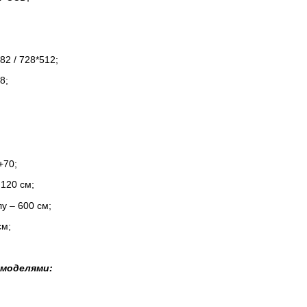
;
82 / 728*512;
8;
+70;
120 см;
у – 600 см;
см;
 моделями: