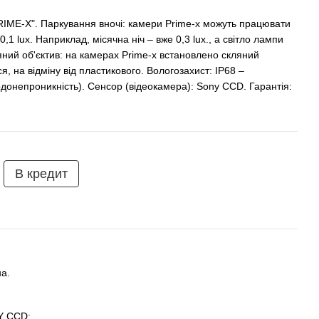
E-X". Паркування вночі: камери Prime-x можуть працювати
,1 lux. Наприклад, місячна ніч – вже 0,3 lux., а світло лампи
ляний об'єктив: на камерах Prime-x встановлено скляний
я, на відміну від пластикового. Вологозахист: IP68 –
донепроникність). Сенсор (відеокамера): Sony CCD. Гарантія:
В кредит
а.
Y CCD;