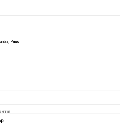
ander, Prius
антія
ар