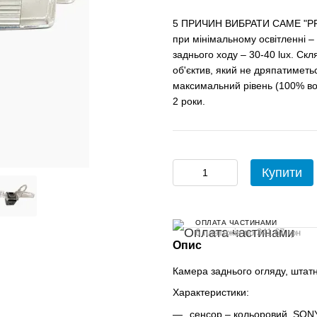
5 ПРИЧИН ВИБРАТИ САМЕ "PRIM
при мінімальному освітленні – 0
заднього ходу – 30-40 lux. Ск
об'єктив, який не дряпатиметьс
максимальний рівень (100% во
2 роки.
Купити
ОПЛАТА ЧАСТИНАМИ
6 платежів по 341.67 грн
Опис
Камера заднього огляду, штатн
Характеристики:
сенсор – кольоровий, SON