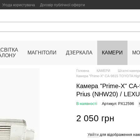
Угода користувача
Договір публічної оферти
ДСВІТКА
МАГНІТОЛИ
ДЗЕРКАЛА
КАМЕРИ
МО
АЛОНУ
Головна
КАМЕРИ
Штатні камери
Камера "Prime-X" CA-9815 TOYOTA Highl
Камера "Prime-X" CA-
Prius (NHW20) / LEXU
В наявності
Артикул: PX12596
2 050 грн
Увійти
для відображення нак
%