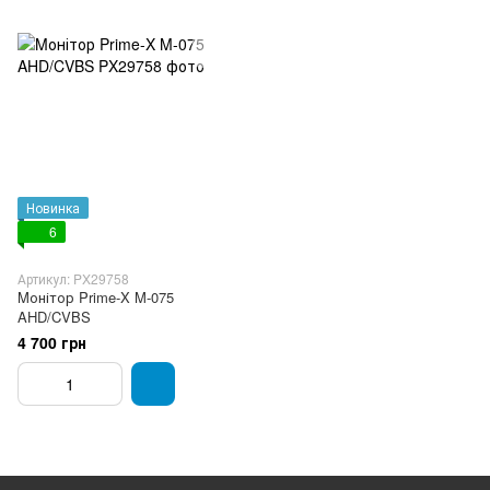
Новинка
6
Артикул: PX29758
Mонітор Prime-X M-075
AHD/CVBS
4 700 грн