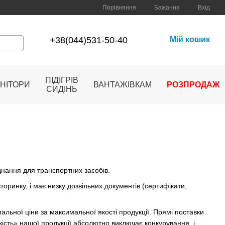
Порівняння
Бажання
Вхід
+38(044)531-50-40
Мій кошик
ПІДІГРІВ
НІТОРИ
ВАНТАЖІВКАМ
РОЗПРОДАЖ
СИДІНЬ
днання для транспортних засобів.
торинку, і має низку дозвільних документів (сертифікати,
льної ціни за максимальної якості продукції. Прямі поставки
якість» нашої продукції абсолютно виключає конкурування, і