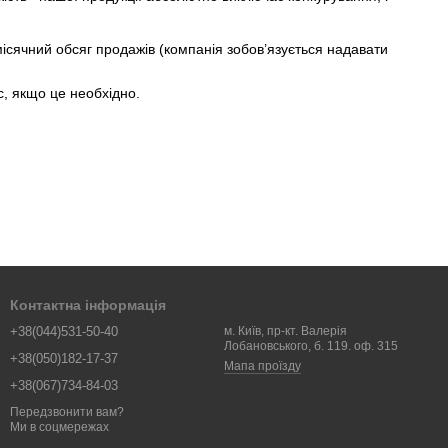
місячний обсяг продажів (компанія зобов’язується надавати
с, якщо це необхідно.
Контактна інформація
+38(044)531-50-40
м. Київ, пр-кт. Валерія
Лобановського, б. 119. оф. 315
+38(050)182-17-37
Мапа проїзду
+38(067)734-84-03
Передзвонити вам?
Ми в соцмережах