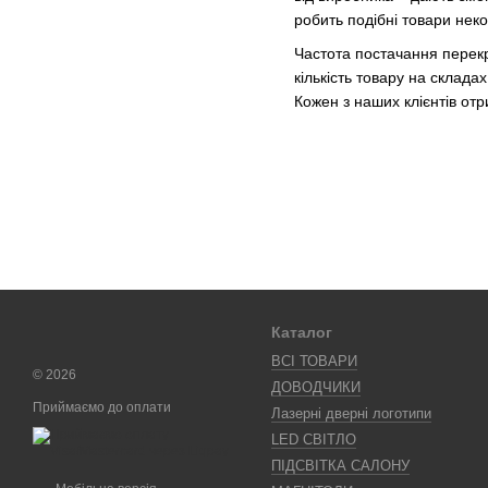
робить подібні товари не
Частота постачання перекр
кількість товару на складах 
Кожен з наших клієнтів отр
Каталог
ВСІ ТОВАРИ
© 2026
ДОВОДЧИКИ
Приймаємо до оплати
Лазерні дверні логотипи
LED СВІТЛО
ПІДСВІТКА САЛОНУ