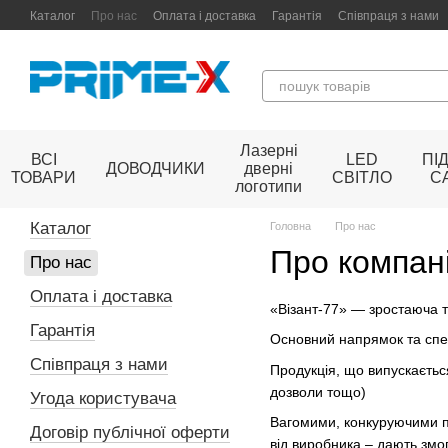
Перейти до основного контенту
Каталог
Про нас
Оплата і доставка
Гарантія
Співпраця з нами
Лазерні
ВСІ
LED
ПІ
ДОВОДЧИКИ
дверні
ТОВАРИ
СВІТЛО
С
логотипи
Каталог
Головна
Про нас
Про компан
Про нас
Оплата і доставка
«Візант-77» — зростаюча та
Гарантія
Основний напрямок та спец
Співпраця з нами
Продукція, що випускається
дозволи тощо)
Угода користувача
Вагомими, конкуруючими пе
Договір публічної оферти
від виробника – дають змог