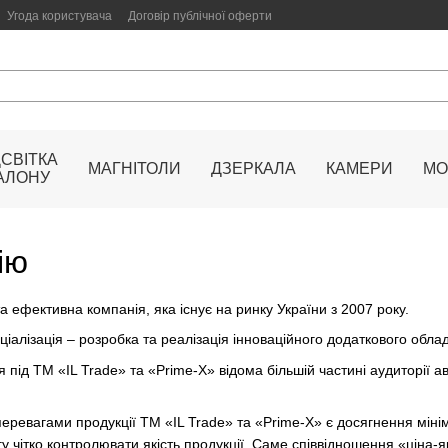
Угода користувача
Договір публічної оферти
ДСВІТКА
МАГНІТОЛИ
ДЗЕРКАЛА
КАМЕРИ
МО
АЛОНУ
ію
 ефективна компанія, яка існує на ринку України з 2007 року.
іалізація – розробка та реалізація інноваційного додаткового обла
 під ТМ «IL Trade» та «Prime-X» відома більшій частині аудиторії ав
ревагами продукції ТМ «IL Trade» та «Prime-X» є досягнення мініма
у чітко контролювати якість продукції. Саме співвідношення «ціна-