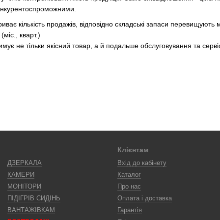
конкурентоспроможними.
иває кількість продажів, відповідно складські запаси перевищують 
(міс., кварт.)
имує не тільки якісний товар, а й подальше обслуговування та серві
Клієнтам
ДЗЕРКАЛА
Вхід до кабінету
КАМЕРИ
Каталог
МОНІТОРИ
Про нас
ПІДІГРІВ СИДІНЬ
Оплата і доставка
ВАНТАЖІВКАМ
Гарантія