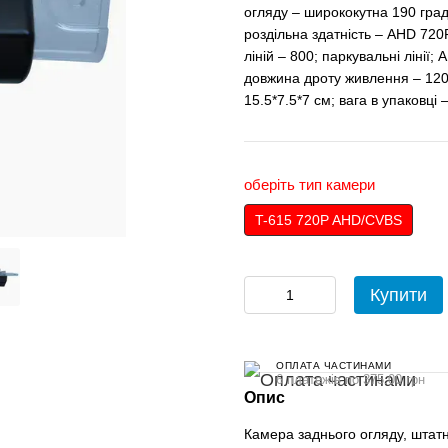
огляду – ширококутна 190 градус
роздільна здатність – AHD 720P
ліній – 800; паркувальні лінії
довжина дроту живлення – 120 
15.5*7.5*7 см; вага в упаковці –
оберіть тип камери
T-615 720P AHD/CVBS
Купити
ОПЛАТА ЧАСТИНАМИ
6 платежів по 375.00 грн
Опис
Камера заднього огляду, штатн