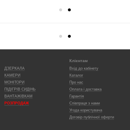
Клієнтам
ДЗЕРКАЛА
Вхід до кабінету
КАМЕРИ
Каталог
МОНІТОРИ
Про нас
ПІДІГРІВ СИДІНЬ
Оплата і доставка
ВАНТАЖІВКАМ
Гарантія
РОЗПРОДАЖ
Співпраця з нами
Угода користувача
Договір публічної оферти