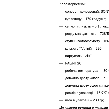
Характеристики:
сенсор – кольоровий, SON
кут огляду – 170 градусів;
світлочутливість – 0,1 люкс
роздільна здатність – 728*5
ступінь вологозахисту – IP6
кількість TV-ліній – 520;
паркувальні лінії;
PAL/NTSC;
робоча температура – -30 
довжина дроту живлення – 
довжина дроту відео сигнал
розмір в упаковці – 13*7*7 
вага в упаковці – 230 гр;
Ця камера сумісна з такими