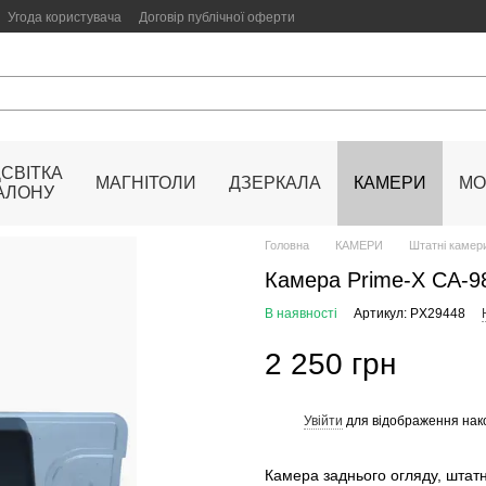
Угода користувача
Договір публічної оферти
ДСВІТКА
МАГНІТОЛИ
ДЗЕРКАЛА
КАМЕРИ
МО
АЛОНУ
Головна
КАМЕРИ
Штатні камери
Камера Prime-X CA-
В наявності
Артикул: PX29448
2 250 грн
Увійти
для відображення нак
%
Камера заднього огляду, штат