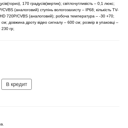
ів(гориз), 170 градусів(вертик); світлочутливість – 0,1 люкс;
/CVBS (аналоговий) ступінь вологозахисту – IP68; кількість TV-
; AHD 720P/CVBS (аналоговий); робоча температура – -30 +70;
см; довжина дроту відео сигналу – 600 см; розмір в упаковці –
 230 гр;
В кредит
а.