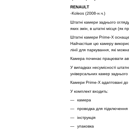
RENAULT
-Koleos (2008-н.ч.)
Штатні камери заднього огляду
яких змін, в штатні місця (як 
Штатні камери Prime-X оснаще
Найчастіше цю камеру викорис
лінії для паркування, які можн
Камера починає працювати авт
У випадках несумісності штатн
універсальних камер заднього 
Камери Prime-X адаптовані до в
У комплект входить:
камера
проводка для підключення
інструкція
упаковка