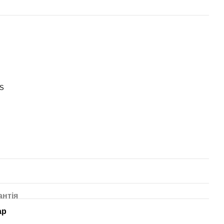
BS
антія
ар