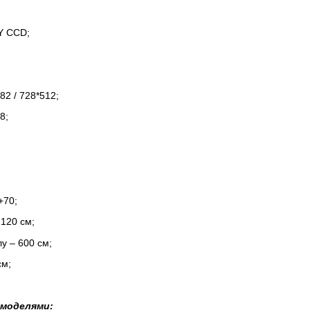
Y CCD;
;
82 / 728*512;
8;
+70;
120 см;
у – 600 см;
см;
 моделями: