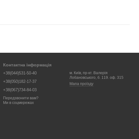
Контактна інформація
+38(044)531-50-40
м. Київ, пр-кт. Валерія
Лобановського, б. 119. оф. 315
+38(050)182-17-37
Мапа проїзду
+38(067)734-84-03
Передзвонити вам?
Ми в соцмережах