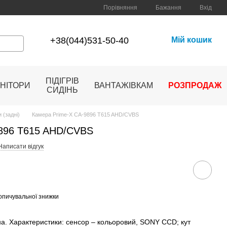
Порівняння
Бажання
Вхід
+38(044)531-50-40
Мій кошик
ПІДІГРІВ
НІТОРИ
ВАНТАЖІВКАМ
РОЗПРОДАЖ
СИДІНЬ
 (задні)
Камера Prime-X CA-9896 T615 AHD/CVBS
9896 T615 AHD/CVBS
Написати відгук
опичувальної знижки
на. Характеристики: сенсор – кольоровий, SONY CCD; кут