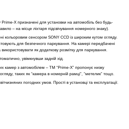
 Prime-X призначені для установки на автомобіль без будь-
правило – на місце ліхтаря підсвічування номерного знаку).
ні кольоровим сенсором SONY CCD із широким кутом огляду.
товують для безпечного паркування. На камері передбачені
а використовувати як додаткову розмітку для паркування.
оматично, увімкнувши задній хід.
их камер з автомобілем – TM “Prime-X” пропонує низку
огляду, таких як “камера в номерній рамці”, “метелик” тощо.
ітчизняних погодних умов. Прості в установці та експлуатації.