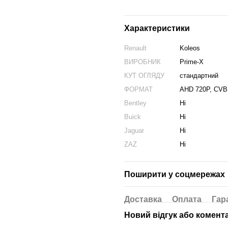
Характеристики
Renault
Koleos
ВИРОБНИК
Prime-X
КУТ ОГЛЯДУ
стандартний
ФОРМАТ
AHD 720P, CV
Bentley
Ні
Buick
Ні
Jaguar
Ні
ZAZ
Ні
Поширити у соцмережах
Доставка
Оплата
Гар
Новий відгук або комент