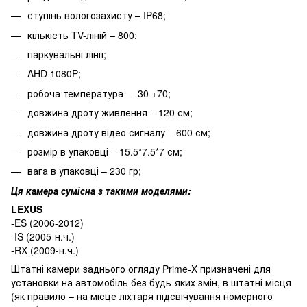
ступінь вологозахисту – IP68;
кількість TV-ліній – 800;
паркувальні лінії;
AHD 1080P;
робоча температура – -30 +70;
довжина дроту живлення – 120 см;
довжина дроту відео сигналу – 600 см;
розмір в упаковці – 15.5*7.5*7 см;
вага в упаковці – 230 гр;
Ця камера сумісна з такими моделями:
LEXUS
-ES (2006-2012)
-IS (2005-н.ч.)
-RX (2009-н.ч.)
Штатні камери заднього огляду Prime-X призначені для
установки на автомобіль без будь-яких змін, в штатні місця
(як правило – на місце ліхтаря підсвічування номерного