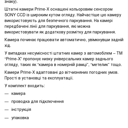
знаку).
Штатні камери Prime-X оснащені кольоровим сенсором
SONY CCD із широким кутом огляду. Найчастіше цю камеру
використовують для безпечного паркування. На камері
передбачені лінії для паркування, які можна
використовувати як додаткову розмітку для паркування.
Камера починає працювати автоматично, увімкнувши задній
хід.
У випадках несумісності штатних камер з автомобілем – TM
“Prime-X” пропонує низку універсальних камер заднього
огляду, таких як “камера в номерній рамці”, “метелик” тощо.
Камери Prime-X адаптовані до вітчизняних погодних умов.
Прості в установці та експлуатації.
У комплект входить:
камера
проводка для підключення
інструкція
упаковка