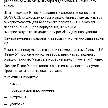
(як правило – на місце ліхтаря підсвічування номерного
знаку).
Штатні камери Prime-X оснащені кольоровим сенсором
SONY CCD із широким кутом огляду. Найчастіше цю камеру
використовують для безпечного паркування. На камері
передбачені лінії для паркування, які можна
використовувати як додаткову розмітку для паркування.
Камера починає працювати автоматично, увімкнувши задній
хід.
У випадках несумісності штатних камер з автомобілем – TM
“Prime-X” пропонує низку універсальних камер заднього
огляду, таких як “камера в номерній рамці”, “метелик” тощо.
Камери Prime-X адаптовані до вітчизняних погодних умов.
Прості в установці та експлуатації.
У комплект входить:
камера
проводка для підключення
інструкція
упаковка