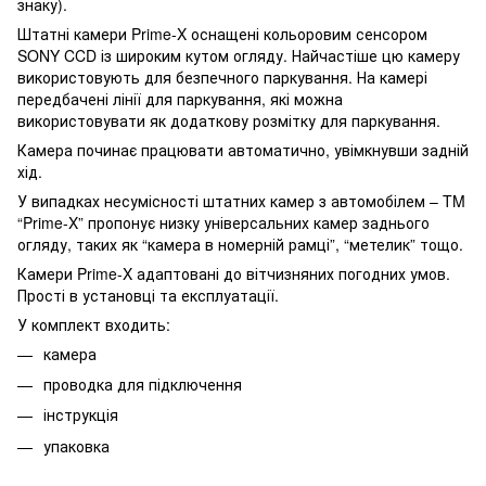
знаку).
Штатні камери Prime-X оснащені кольоровим сенсором
SONY CCD із широким кутом огляду. Найчастіше цю камеру
використовують для безпечного паркування. На камері
передбачені лінії для паркування, які можна
використовувати як додаткову розмітку для паркування.
Камера починає працювати автоматично, увімкнувши задній
хід.
У випадках несумісності штатних камер з автомобілем – TM
“Prime-X” пропонує низку універсальних камер заднього
огляду, таких як “камера в номерній рамці”, “метелик” тощо.
Камери Prime-X адаптовані до вітчизняних погодних умов.
Прості в установці та експлуатації.
У комплект входить:
камера
проводка для підключення
інструкція
упаковка