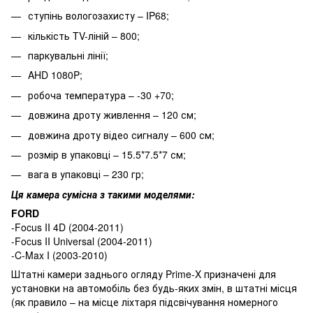
ступінь вологозахисту – IP68;
кількість TV-ліній – 800;
паркувальні лінії;
AHD 1080P;
робоча температура – -30 +70;
довжина дроту живлення – 120 см;
довжина дроту відео сигналу – 600 см;
розмір в упаковці – 15.5*7.5*7 см;
вага в упаковці – 230 гр;
Ця камера сумісна з такими моделями:
FORD
-Focus II 4D (2004-2011)
-Focus II Universal (2004-2011)
-C-Max I (2003-2010)
Штатні камери заднього огляду Prime-X призначені для
установки на автомобіль без будь-яких змін, в штатні місця
(як правило – на місце ліхтаря підсвічування номерного