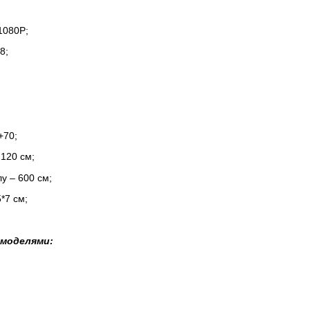
;
1080P;
8;
+70;
120 см;
у – 600 см;
5*7 см;
 моделями: