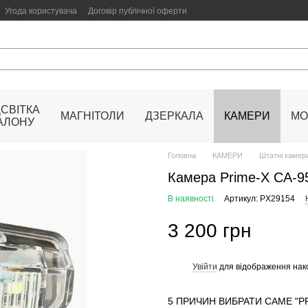
Угода користувача
Договір публічної оферти
ДСВІТКА
МАГНІТОЛИ
ДЗЕРКАЛА
КАМЕРИ
МО
АЛОНУ
Головна
КАМЕРИ
Штатні камери
Камера Prime-X CA-9
В наявності
Артикул: PX29154
3 200 грн
Увійти
для відображення нак
%
5 ПРИЧИН ВИБРАТИ САМЕ "PRIM