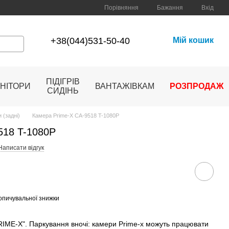
Порівняння
Бажання
Вхід
+38(044)531-50-40
Мій кошик
ПІДІГРІВ
НІТОРИ
ВАНТАЖІВКАМ
РОЗПРОДАЖ
СИДІНЬ
 (задні)
Камера Prime-X CA-9518 T-1080P
518 T-1080P
Написати відгук
опичувальної знижки
E-X". Паркування вночі: камери Prime-x можуть працювати