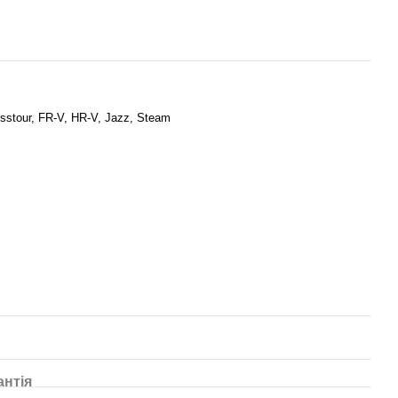
osstour, FR-V, HR-V, Jazz, Steam
антія