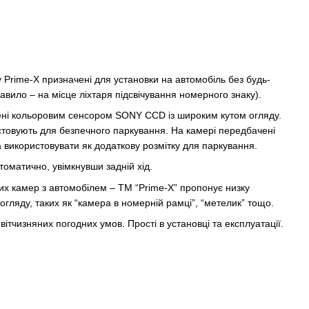
 Prime-X призначені для установки на автомобіль без будь-
правило – на місце ліхтаря підсвічування номерного знаку).
ні кольоровим сенсором SONY CCD із широким кутом огляду.
товують для безпечного паркування. На камері передбачені
а використовувати як додаткову розмітку для паркування.
оматично, увімкнувши задній хід.
их камер з автомобілем – TM “Prime-X” пропонує низку
огляду, таких як “камера в номерній рамці”, “метелик” тощо.
ітчизняних погодних умов. Прості в установці та експлуатації.