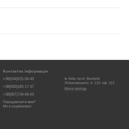
Контактна інформація
+38(044)531-50-40
м. Київ, пр-кт. Валерія
Лобановського, б. 119. оф. 315
+38(050)182-17-37
Мапа проїзду
+38(067)734-84-03
Передзвонити вам?
Ми в соцмережах