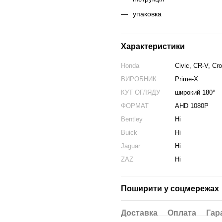
упаковка
Характеристики
Honda
Civic, CR-V, Cr
ВИРОБНИК
Prime-X
КУТ ОГЛЯДУ
широкий 180°
ФОРМАТ
AHD 1080P
Bentley
Ні
Buick
Ні
Jaguar
Ні
ZAZ
Ні
Поширити у соцмережах
Доставка
Оплата
Гар