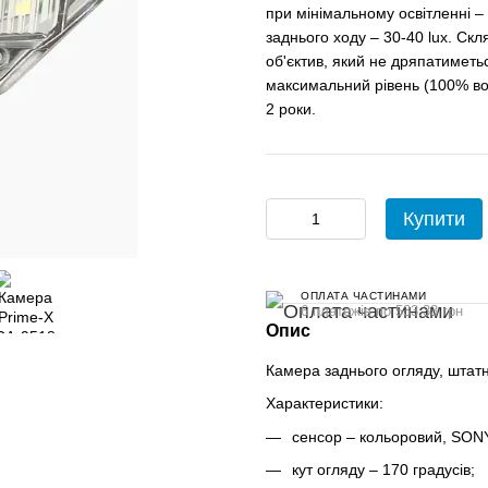
при мінімальному освітленні – 0
заднього ходу – 30-40 lux. Ск
об'єктив, який не дряпатиметьс
максимальний рівень (100% во
2 роки.
Купити
ОПЛАТА ЧАСТИНАМИ
6 платежів по 533.33 грн
Опис
Камера заднього огляду, штатн
Характеристики:
сенсор – кольоровий, SON
кут огляду – 170 градусів;