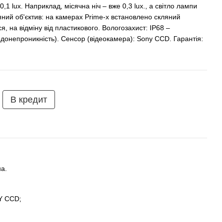
,1 lux. Наприклад, місячна ніч – вже 0,3 lux., а світло лампи
ляний об'єктив: на камерах Prime-x встановлено скляний
я, на відміну від пластикового. Вологозахист: IP68 –
донепроникність). Сенсор (відеокамера): Sony CCD. Гарантія:
В кредит
а.
Y CCD;