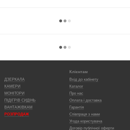
Клієнтам
ДЗЕРКАЛА
Вхід до кабінету
КАМЕРИ
Каталог
МОНІТОРИ
Про нас
ПІДІГРІВ СИДІНЬ
Оплата і доставка
ВАНТАЖІВКАМ
Гарантія
РОЗПРОДАЖ
Співпраця з нами
Угода користувача
Договір публічної оферти