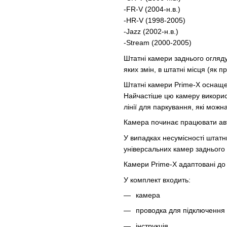
-FR-V (2004-н.в.)
-HR-V (1998-2005)
-Jazz (2002-н.в.)
-Stream (2000-2005)
Штатні камери заднього огляду
яких змін, в штатні місця (як 
Штатні камери Prime-X оснаще
Найчастіше цю камеру викорис
лінії для паркування, які можн
Камера починає працювати авт
У випадках несумісності штатн
універсальних камер заднього 
Камери Prime-X адаптовані до в
У комплект входить:
камера
проводка для підключення
інструкція