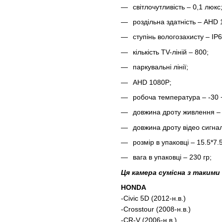
світлочутливість – 0,1 люкс
роздільна здатність – AHD 
ступінь вологозахисту – IP6
кількість TV-ліній – 800;
паркувальні лінії;
AHD 1080P;
робоча температура – -30 
довжина дроту живлення – 
довжина дроту відео сигнал
розмір в упаковці – 15.5*7.
вага в упаковці – 230 гр;
Ця камера сумісна з такими
HONDA
-Civic 5D (2012-н.в.)
-Crosstour (2008-н.в.)
-CR-V (2006-н.в.)