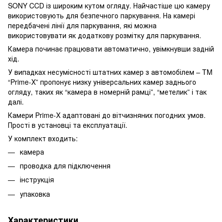
SONY CCD із широким кутом огляду. Найчастіше цю камеру
використовують для безпечного паркування. На камері
передбачені лінії для паркування, які можна
використовувати як додаткову розмітку для паркування.
Камера починає працювати автоматично, увімкнувши задній
хід.
У випадках несумісності штатних камер з автомобілем – TM
“Prime-X” пропонує низку універсальних камер заднього
огляду, таких як “камера в номерній рамці”, “метелик” і так
далі.
Камери Prime-X адаптовані до вітчизняних погодних умов.
Прості в установці та експлуатації.
У комплект входить:
камера
проводка для підключення
інструкція
упаковка
Характеристики