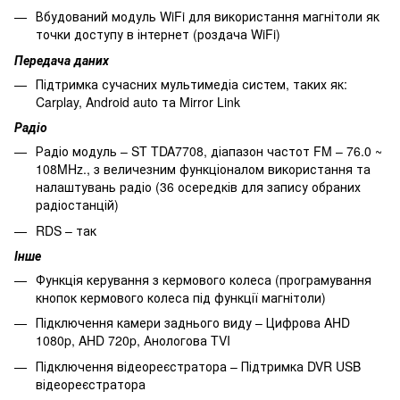
Вбудований модуль WiFi для використання магнітоли як
точки доступу в інтернет (роздача WiFi)
Передача даних
Підтримка сучасних мультимедіа систем, таких як:
Carplay, Android auto та Mirror Link
Радіо
Радіо модуль – ST TDA7708, діапазон частот FM – 76.0 ~
108MHz., з величезним функціоналом використання та
налаштувань радіо (36 осередків для запису обраних
радіостанцій)
RDS – так
Інше
Функція керування з кермового колеса (програмування
кнопок кермового колеса під функції магнітоли)
Підключення камери заднього виду – Цифрова AHD
1080p, AHD 720p, Анологова TVI
Підключення відеореєстратора – Підтримка DVR USB
відеореєстратора