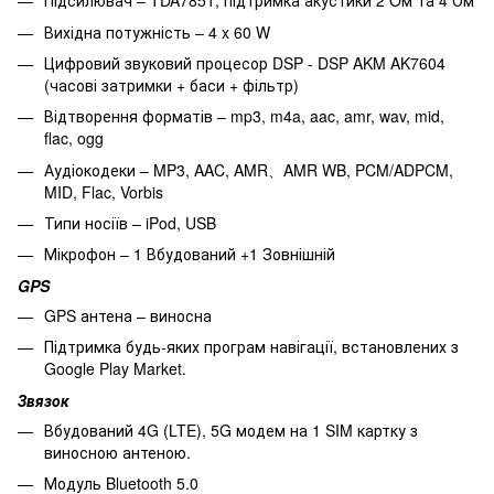
Підсилювач – TDA7851, підтримка акустики 2 Oм та 4 Ом
Вихідна потужність – 4 x 60 W
Цифровий звуковий процесор DSP - DSP AKM AK7604
(часові затримки + баси + фільтр)
Відтворення форматів – mp3, m4a, aac, amr, wav, mid,
flac, ogg
Аудіокодеки – MP3, AAC, AMR、AMR WB, PCM/ADPCM,
MID, Flac, Vorbis
Типи носіїв – iPod, USB
Мікрофон – 1 Вбудований +1 Зовнішній
GPS
GPS антена – виносна
Підтримка будь-яких програм навігації, встановлених з
Google Play Market.
Звязок
Вбудований 4G (LTE), 5G модем на 1 SIM картку з
виносною антеною.
Модуль Bluetooth 5.0