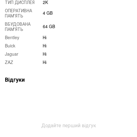
ТИП ДИСПЛЕЯ
2K
ОПЕРАТИВНА
4 GB
ПАМʼЯТЬ
ВБУДОВАНА
64 GB
ПАМʼЯТЬ
Bentley
Ні
Buick
Ні
Jaguar
Ні
ZAZ
Ні
Відгуки
Додайте перший відгук