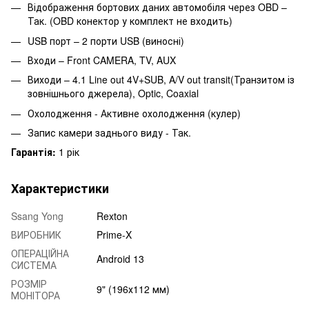
Відображення бортових даних автомобіля через OBD –
Так. (OBD конектор у комплект не входить)
USB порт – 2 порти USB (виносні)
Входи – Front CAMERA, TV, AUX
Виходи – 4.1 Line out 4V+SUB, A/V out transit(Транзитом із
зовнішнього джерела), Optic, Coaxial
Охолодження - Активне охолодження (кулер)
Запис камери заднього виду - Так.
Гарантія:
1 рік
Характеристики
Ssang Yong
Rexton
ВИРОБНИК
Prime-X
ОПЕРАЦІЙНА
Android 13
СИСТЕМА
РОЗМІР
9" (196х112 мм)
МОНІТОРА