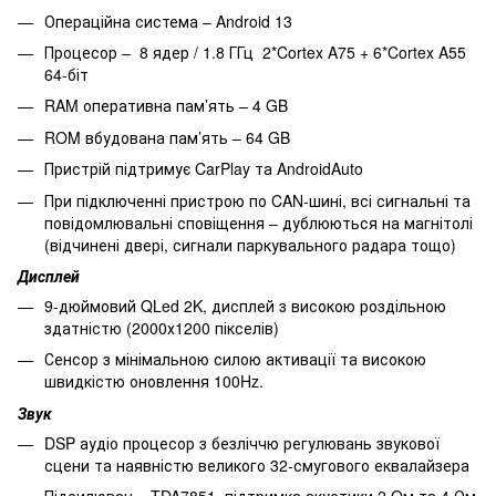
Операційна система – Android 13
Процесор – 8 ядер / 1.8 ГГц 2*Cortex A75 + 6*Cortex A55
64-біт
RAM оперативна пам’ять – 4 GB
ROM вбудована пам’ять – 64 GB
Пристрій підтримує CarPlay та AndroidAuto
При підключенні пристрою по CAN-шині, всі сигнальні та
повідомлювальні сповіщення – дублюються на магнітолі
(відчинені двері, сигнали паркувального радара тощо)
Дисплей
9-дюймовий QLed 2K, дисплей з високою роздільною
здатністю (2000х1200 пікселів)
Сенсор з мінімальною силою активації та високою
швидкістю оновлення 100Hz.
Звук
DSP аудіо процесор з безліччю регулювань звукової
сцени та наявністю великого 32-смугового еквалайзера