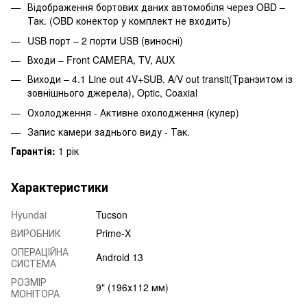
Відображення бортових даних автомобіля через OBD –
Так. (OBD конектор у комплект не входить)
USB порт – 2 порти USB (виносні)
Входи – Front CAMERA, TV, AUX
Виходи – 4.1 Line out 4V+SUB, A/V out transit(Транзитом із
зовнішнього джерела), Optic, Coaxial
Охолодження - Активне охолодження (кулер)
Запис камери заднього виду - Так.
Гарантія:
1 рік
Характеристики
Hyundai
Tucson
ВИРОБНИК
Prime-X
ОПЕРАЦІЙНА
Android 13
СИСТЕМА
РОЗМІР
9" (196х112 мм)
МОНІТОРА