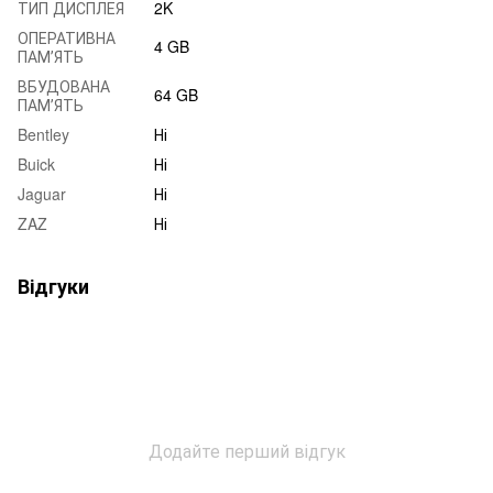
ТИП ДИСПЛЕЯ
2K
ОПЕРАТИВНА
4 GB
ПАМʼЯТЬ
ВБУДОВАНА
64 GB
ПАМʼЯТЬ
Bentley
Ні
Buick
Ні
Jaguar
Ні
ZAZ
Ні
Відгуки
Додайте перший відгук