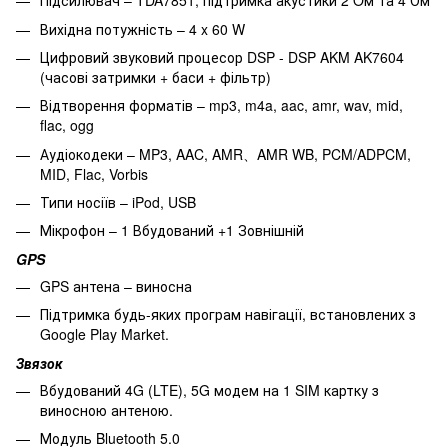
Підсилювач – TDA7851, підтримка акустики 2 Oм та 4 Ом
Вихідна потужність – 4 x 60 W
Цифровий звуковий процесор DSP - DSP AKM AK7604
(часові затримки + баси + фільтр)
Відтворення форматів – mp3, m4a, aac, amr, wav, mid,
flac, ogg
Аудіокодеки – MP3, AAC, AMR、AMR WB, PCM/ADPCM,
MID, Flac, Vorbis
Типи носіїв – iPod, USB
Мікрофон – 1 Вбудований +1 Зовнішній
GPS
GPS антена – виносна
Підтримка будь-яких програм навігації, встановлених з
Google Play Market.
Звязок
Вбудований 4G (LTE), 5G модем на 1 SIM картку з
виносною антеною.
Модуль Bluetooth 5.0