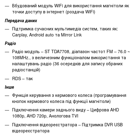
Вбудований модуль WiFi для використання магнітоли як
точки доступу в інтернет (роздача WiFi)
Передача даних
Підтримка сучасних мультимедіа систем, таких як:
Carplay, Android auto та Mirror Link
Радіо
Радіо модуль – ST TDA7708, діапазон частот FM – 76.0 ~
108MHz., з величезним функціоналом використання та
налаштувань радіо (36 осередків для запису обраних
радіостанцій)
RDS – так
Інше
Функція керування з кермового колеса (програмування
кнопок кермового колеса під функції магнітоли)
Підключення камери заднього виду – Цифрова AHD
1080p, AHD 720p, Анологова TVI
Підключення відеореєстратора – Підтримка DVR USB
відеореєстратора