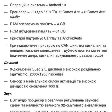
Операційна система – Android 13
Процесор – 8 ядер / 1.8 ГГц 2*Cortex A75 + 6*Cortex A55
64-біт
RAM оперативна пам’ять – 4 GB
ROM вбудована пам’ять – 64 GB
Пристрій підтримує CarPlay та AndroidAuto
При підключенні пристрою по CAN-шині, всі сигнальні та
повідомлювальні сповіщення – дублюються на магнітолі
(відчинені двері, сигнали паркувального радара тощо)
Дисплей
9-дюймовий QLed 2K, дисплей з високою роздільною
здатністю (2000х1200 пікселів)
Сенсор з мінімальною силою активації та високою
швидкістю оновлення 100Hz.
Звук
DSP аудіо процесор з безліччю регулювань звукової
сцени та наявністю великого 32-смугового еквалайзера