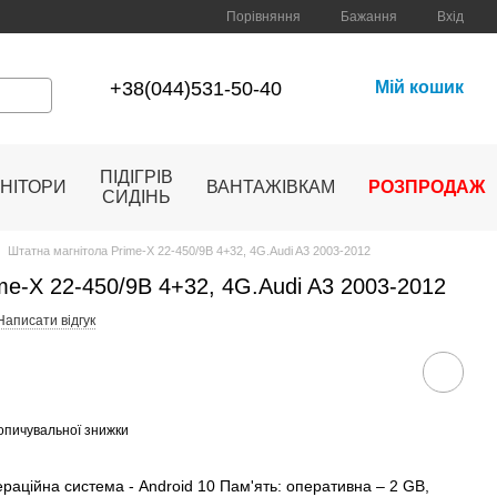
Порівняння
Бажання
Вхід
+38(044)531-50-40
Мій кошик
ПІДІГРІВ
НІТОРИ
ВАНТАЖІВКАМ
РОЗПРОДАЖ
СИДІНЬ
Штатна магнітола Prime-X 22-450/9B 4+32, 4G.Audi A3 2003-2012
me-X 22-450/9B 4+32, 4G.Audi A3 2003-2012
Написати відгук
опичувальної знижки
раційна система - Android 10 Пам'ять: оперативна – 2 GB,