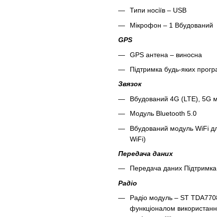
Типи носіїв – USB
Мікрофон – 1 Вбудований
GPS
GPS антена – виносна
Підтримка будь-яких програ
Звязок
Вбудований 4G (LTE), 5G м
Модуль Bluetooth 5.0
Вбудований модуль WiFi дл
WiFi)
Передача даних
Передача даних Підтримка 
Радіо
Радіо модуль – ST TDA7708
функціоналом використання