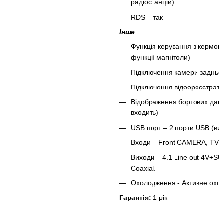
радіостанцій)
RDS – так
Інше
Функція керування з кермо
функції магнітоли)
Підключення камери заднь
Підключення відеореєстра
Відображення бортових дан
входить)
USB порт – 2 порти USB (в
Входи – Front CAMERA, TV
Виходи – 4.1 Line out 4V+SU
Coaxial.
Охолодження - Активне ох
Гарантія:
1 рік