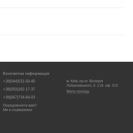
Контактна інформація
+38(044)531-50-40
м. Київ, пр-кт. Валерія
Лобановського, б. 119. оф. 315
+38(050)182-17-37
Мапа проїзду
+38(067)734-84-03
Передзвонити вам?
Ми в соцмережах