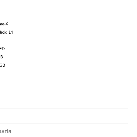
ime-X
roid 14
ED
GB
 GB
антія