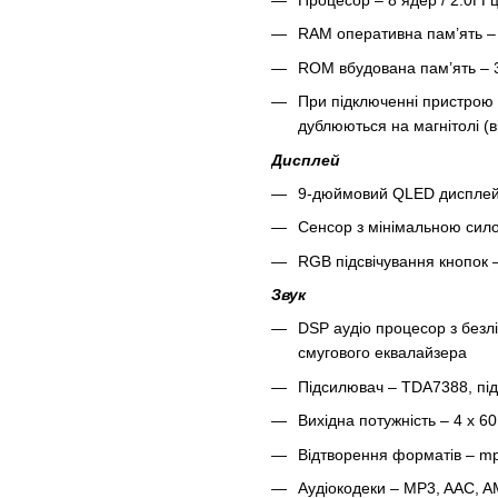
RAM оперативна пам’ять –
ROM вбудована пам’ять –
При підключенні пристрою 
дублюються на магнітолі (в
Дисплей
9-дюймовий QLED дисплей з
Сенсор з мінімальною сило
RGB підсвічування кнопок –
Звук
DSP аудіо процесор з безл
смугового еквалайзера
Підсилювач – TDA7388, під
Вихідна потужність – 4 x 6
Відтворення форматів – mp3
Аудіокодеки – MP3, AAC, 