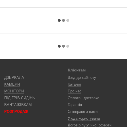
Клієнтам
ДЗЕРКАЛА
Вхід до кабінету
КАМЕРИ
Каталог
МОНІТОРИ
Про нас
ПІДІГРІВ СИДІНЬ
Оплата і доставка
ВАНТАЖІВКАМ
Гарантія
РОЗПРОДАЖ
Співпраця з нами
Угода користувача
Договір публічної оферти