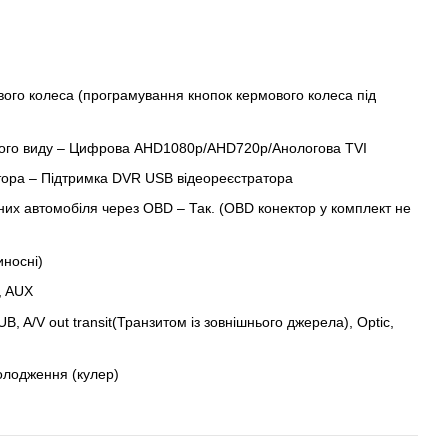
вого колеса (програмування кнопок кермового колеса під
ого виду – Цифрова AHD1080p/AHD720p/Анологова TVI
тора – Підтримка DVR USB відеореєстратора
их автомобіля через OBD – Так. (OBD конектор у комплект не
иносні)
, AUX
B, A/V out transit(Транзитом із зовнішнього джерела), Optic,
олодження (кулер)