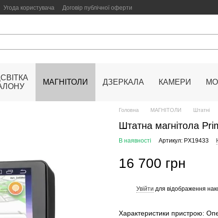
Угода користувача
Договір публічної оферти
ДСВІТКА
МАГНІТОЛИ
ДЗЕРКАЛА
КАМЕРИ
МО
АЛОНУ
Головна
МАГНІТОЛИ
Штатні
Штатна магнітола Pri
В наявності
Артикул: PX19433
16 700 грн
Увійти
для відображення нак
%
Характеристики пристрою: Опе