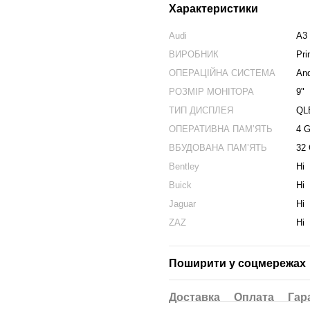
Характеристики
Audi
A3
ВИРОБНИК
Pr
ОПЕРАЦІЙНА СИСТЕМА
And
РОЗМІР МОНІТОРА
9"
ТИП ДИСПЛЕЯ
QL
ОПЕРАТИВНА ПАМʼЯТЬ
4 
ВБУДОВАНА ПАМʼЯТЬ
32
Bentley
Ні
Buick
Ні
Jaguar
Ні
ZAZ
Ні
Поширити у соцмережах
Доставка
Оплата
Гар