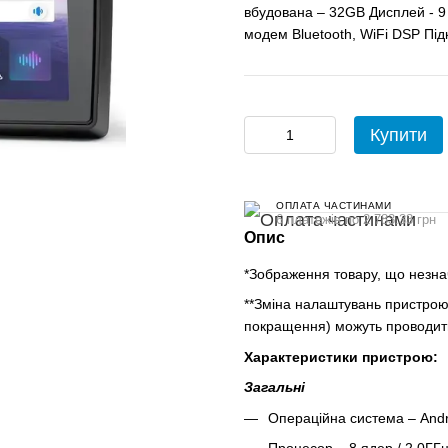
вбудована – 32GB Дисплей - 9 
модем Bluetooth, WiFi DSP Під
Купити
ОПЛАТА ЧАСТИНАМИ
6 платежів по 2 783.33 грн
Опис
*Зображення товару, що незнач
**Зміна налаштувань пристрою,
покращення) можуть проводити
Характеристики пристрою:
Загальні
Операційна система – Andr
Процесор – 8 ядер / 2.0ГГц