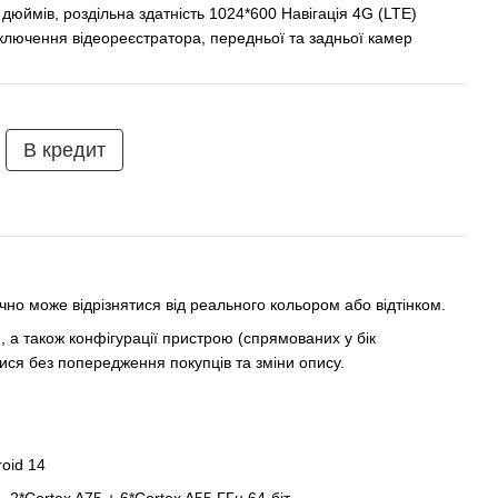
дюймів, роздільна здатність 1024*600 Навігація 4G (LTE)
ключення відеореєстратора, передньої та задньої камер
В кредит
но може відрізнятися від реального кольором або відтінком.
 а також конфігурації пристрою (спрямованих у бік
ся без попередження покупців та зміни опису.
oid 14
 2*Cortex A75 + 6*Cortex A55 ГГц 64-біт