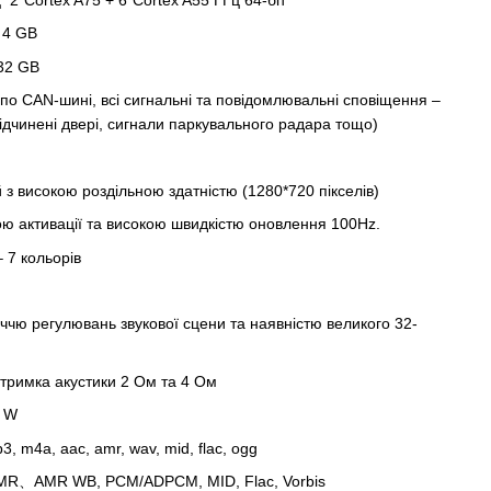
 4 GB
 32 GB
по CAN-шині, всі сигнальні та повідомлювальні сповіщення –
ідчинені двері, сигнали паркувального радара тощо)
 високою роздільною здатністю (1280*720 пікселів)
ю активації та високою швидкістю оновлення 100Hz.
 7 кольорів
іччю регулювань звукової сцени та наявністю великого 32-
тримка акустики 2 Oм та 4 Ом
0 W
, m4a, aac, amr, wav, mid, flac, ogg
AMR、AMR WB, PCM/ADPCM, MID, Flac, Vorbis