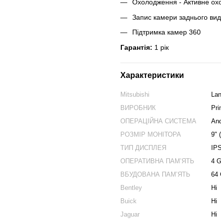
Охолодження - Активне ох
Запис камери заднього виду
Підтримка камер 360
Гарантія:
1 рік
Характеристики
Mitsubishi
Lan
ВИРОБНИК
Pr
ОПЕРАЦІЙНА СИСТЕМА
And
РОЗМІР МОНІТОРА
9" 
ТИП ДИСПЛЕЯ
IP
ОПЕРАТИВНА ПАМʼЯТЬ
4 
ВБУДОВАНА ПАМʼЯТЬ
64
Bentley
Ні
Buick
Ні
Jaguar
Ні