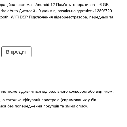
раційна система - Android 12 Пам'ять: оперативна – 6 GB,
droidAuto Дисплей - 9 дюймів, роздільна здатність 1280*720
tooth, WiFi DSP Підключення відеореєстратора, передньої та
В кредит
но може відрізнятися від реального кольором або відтінком.
 а також конфігурації пристрою (спрямованих у бік
ся без попередження покупців та зміни опису.