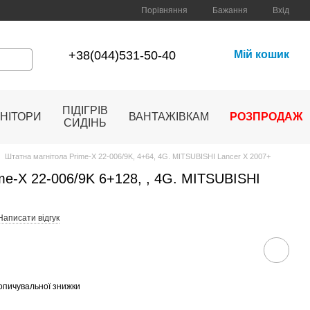
Порівняння
Бажання
Вхід
+38(044)531-50-40
Мій кошик
ПІДІГРІВ
НІТОРИ
ВАНТАЖІВКАМ
РОЗПРОДАЖ
СИДІНЬ
Штатна магнітола Prime-X 22-006/9K, 4+64, 4G. MITSUBISHI Lancer Х 2007+
me-X 22-006/9K 6+128, , 4G. MITSUBISHI
Написати відгук
опичувальної знижки