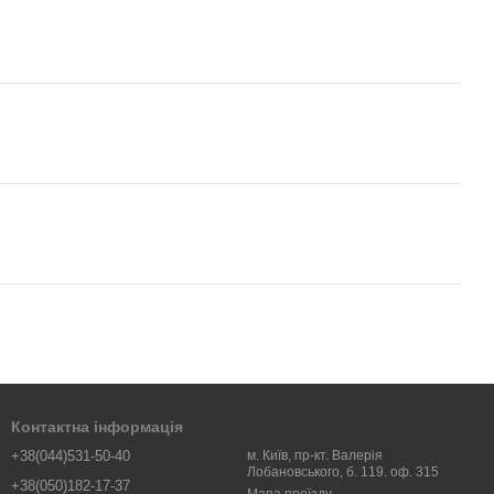
Контактна інформація
+38(044)531-50-40
м. Київ, пр-кт. Валерія
Лобановського, б. 119. оф. 315
+38(050)182-17-37