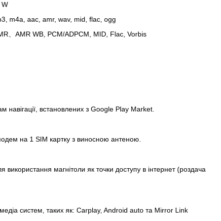
0 W
, m4a, aac, amr, wav, mid, flac, ogg
AMR、AMR WB, PCM/ADPCM, MID, Flac, Vorbis
м навігації, встановлених з Google Play Market.
одем на 1 SIM картку з виносною антеною.
я використання магнітоли як точки доступу в інтернет (роздача
діа систем, таких як: Carplay, Android auto та Mirror Link