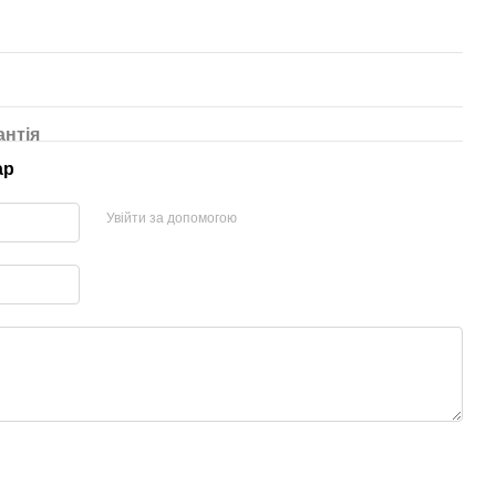
антія
ар
Увійти за допомогою