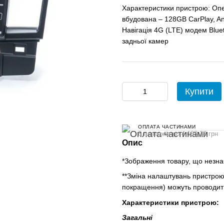
Характеристики пристрою: Опе
вбудована – 128GB CarPlay, An
Навігація 4G (LTE) модем Blue
задньої камер
Купити
ОПЛАТА ЧАСТИНАМИ
6 платежів по 4 183.33 грн
Опис
*Зображення товару, що незнач
**Зміна налаштувань пристрою,
покращення) можуть проводити
Характеристики пристрою:
Загальні