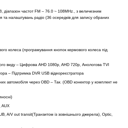
, діапазон частот FM – 76.0 ~ 108MHz., з величезним
 та налаштувань радіо (36 осередків для запису обраних
вого колеса (програмування кнопок кермового колеса під
ого виду – Цифрова AHD 1080p, AHD 720p, Анологова TVI
тора – Підтримка DVR USB відеореєстратора
их автомобіля через OBD – Так. (OBD конектор у комплект не
иносні)
, AUX
B, A/V out transit(Транзитом із зовнішнього джерела), Optic,