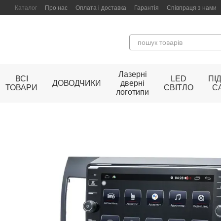
Перейти до основного контенту
Каталог
Про нас
Оплата і доставка
Гарантія
Співпраця з нами
Лазерні
ВСІ
LED
ПІ
ДОВОДЧИКИ
дверні
ТОВАРИ
СВІТЛО
С
логотипи