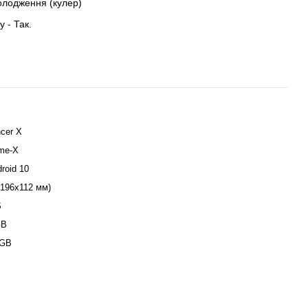
олодження (кулер)
 - Так.
cer X
ime-X
roid 10
(196х112 мм)
S
GB
 GB