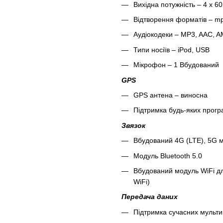
Вихідна потужність – 4 x 6
Відтворення форматів – mp3
Аудіокодеки – MP3, AAC, 
Типи носіїв – iPod, USB
Мікрофон – 1 Вбудований
GPS
GPS антена – виносна
Підтримка будь-яких програ
Звязок
Вбудований 4G (LTE), 5G м
Модуль Bluetooth 5.0
Вбудований модуль WiFi дл
WiFi)
Передача даних
Підтримка сучасних мультиме