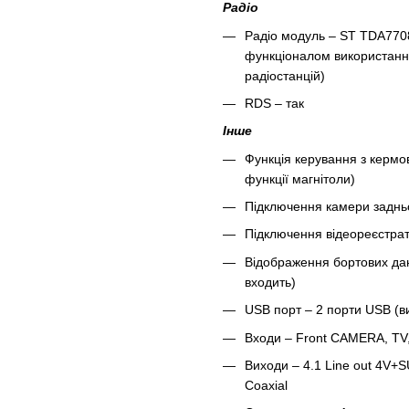
Радіо
Радіо модуль – ST TDA7708
функціоналом використання
радіостанцій)
RDS – так
Інше
Функція керування з кермо
функції магнітоли)
Підключення камери заднь
Підключення відеореєстра
Відображення бортових дан
входить)
USB порт – 2 порти USB (в
Входи – Front CAMERA, TV
Виходи – 4.1 Line out 4V+SU
Coaxial