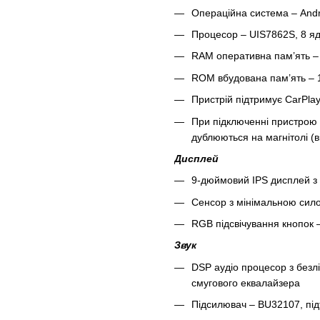
Операційна система – Andr
Процесор – UIS7862S, 8 яде
RAM оперативна пам’ять –
ROM вбудована пам’ять –
Пристрій підтримує CarPlay
При підключенні пристрою 
дублюються на магнітолі (в
Дисплей
9-дюймовий IPS дисплей з 
Сенсор з мінімальною сило
RGB підсвічування кнопок –
Звук
DSP аудіо процесор з безл
смугового еквалайзера
Підсилювач – BU32107, під