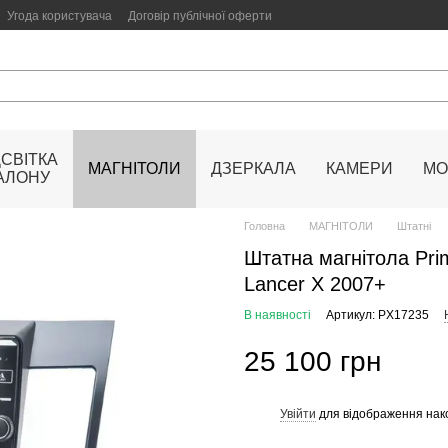
Угода користувача
Договір публічної оферти
ДСВІТКА
МАГНІТОЛИ
ДЗЕРКАЛА
КАМЕРИ
МО
АЛОНУ
Головна
МАГНІТОЛИ
Штатні
Штатна магнітола Pri
Lancer Х 2007+
В наявності
Артикул: PX17235
25 100 грн
Увійти
для відображення нак
%