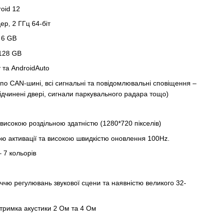
oid 12
р, 2 ГГц 64-біт
 6 GB
 128 GB
 та AndroidAuto
по CAN-шині, всі сигнальні та повідомлювальні сповіщення –
ідчинені двері, сигнали паркувального радара тощо)
високою роздільною здатністю (1280*720 пікселів)
ю активації та високою швидкістю оновлення 100Hz.
 7 кольорів
іччю регулювань звукової сцени та наявністю великого 32-
тримка акустики 2 Oм та 4 Ом