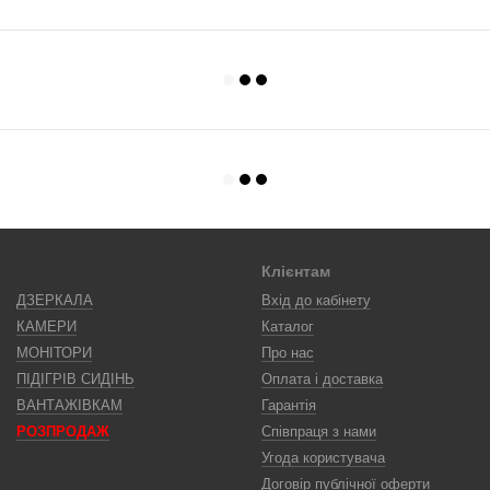
Клієнтам
ДЗЕРКАЛА
Вхід до кабінету
КАМЕРИ
Каталог
МОНІТОРИ
Про нас
ПІДІГРІВ СИДІНЬ
Оплата і доставка
ВАНТАЖІВКАМ
Гарантія
РОЗПРОДАЖ
Співпраця з нами
Угода користувача
Договір публічної оферти