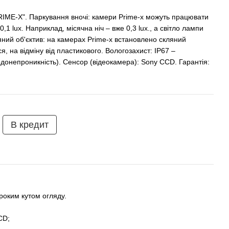
E-X". Паркування вночі: камери Prime-x можуть працювати
,1 lux. Наприклад, місячна ніч – вже 0,3 lux., а світло лампи
ляний об'єктив: на камерах Prime-x встановлено скляний
я, на відміну від пластикового. Вологозахист: IP67 –
донепроникність). Сенсор (відеокамера): Sony CCD. Гарантія:
В кредит
роким кутом огляду.
CD;