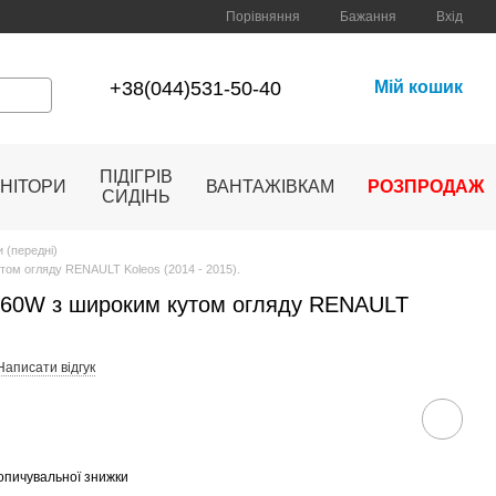
Порівняння
Бажання
Вхід
+38(044)531-50-40
Мій кошик
ПІДІГРІВ
НІТОРИ
ВАНТАЖІВКАМ
РОЗПРОДАЖ
СИДІНЬ
 (передні)
том огляду RENAULT Koleos (2014 - 2015).
060W з широким кутом огляду RENAULT
Написати відгук
опичувальної знижки