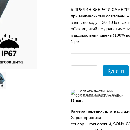
5 ПРИЧИН ВИБРАТИ САМЕ "PRIM
при мінімальному освітленні – 0
заднього ходу – 30-40 lux. Ск
об'єктив, який не дряпатиметьс
максимальний рівень (100% во
1 рік.
Купити
ОПЛАТА ЧАСТИНАМИ
6 платежів по 675.00 грн
Опис
Камера передня, штатна, з ши
Характеристики:
сенсор – кольоровий, SONY C