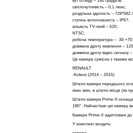
кут огляду – 180 градусів;
світлочутливість – 0,1 люкс;
роздільна здатність – 728*582 
ступінь вологозахисту – IP67;
кількість TV-ліній – 520;
NTSC;
робоча температура – -30 +70
довжина дроту живлення – 120
довжина дроту відео сигналу –
Ця камера сумісна з такими м
RENAULT
-Koleos (2014 – 2015)
Штатні камери переднього огля
яких змін, в штатні місця (як 
Штатні камери Prime-X оснащ
180°. Найчастіше цю камеру в
Камери Prime-X адаптовані до в
У комплект входить:
камера