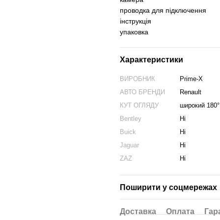
проводка для підключення
інструкція
упаковка
Характеристики
ВИРОБНИК
Prime-X
АВТО БРЕНДИ
Renault
КУТ ОГЛЯДУ
широкий 180°
Bentley
Ні
Buick
Ні
Jaguar
Ні
ZAZ
Ні
Поширити у соцмережах
Доставка
Оплата
Гар