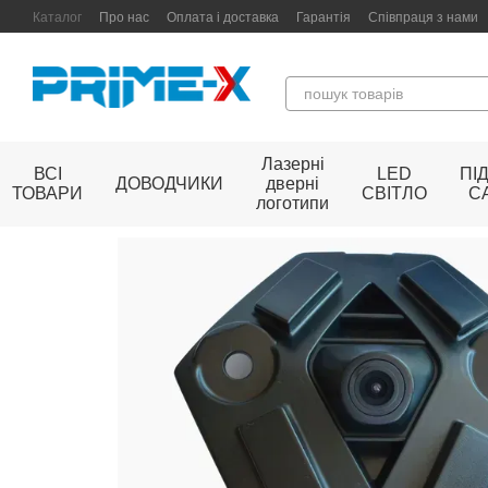
Перейти до основного контенту
Каталог
Про нас
Оплата і доставка
Гарантія
Співпраця з нами
Лазерні
ВСІ
LED
ПІ
ДОВОДЧИКИ
дверні
ТОВАРИ
СВІТЛО
С
логотипи