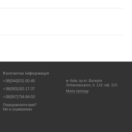
Контактна інформація
+38(044)531-50-40
м. Київ, пр-кт. Валерія
Лобановського, б. 119. оф. 315
+38(050)182-17-37
Мапа проїзду
+38(067)734-84-03
Передзвонити вам?
Ми в соцмережах