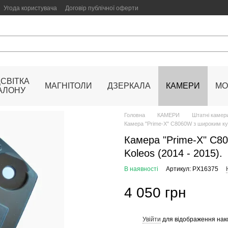
Угода користувача
Договір публічної оферти
ДСВІТКА
МАГНІТОЛИ
ДЗЕРКАЛА
КАМЕРИ
МО
АЛОНУ
Головна
КАМЕРИ
Штатні камери
Камера "Prime-X" C8060W з широким ку
Камера "Prime-X" C8
Koleos (2014 - 2015).
В наявності
Артикул: PX16375
4 050 грн
Увійти
для відображення нак
%