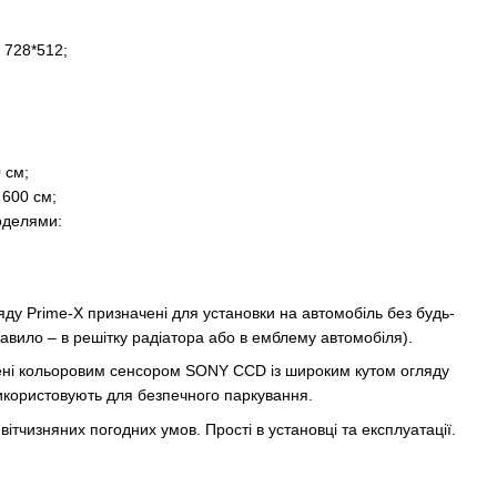
/ 728*512;
;
 см;
 600 см;
оделями:
ду Prime-X призначені для установки на автомобіль без будь-
правило – в решітку радіатора або в емблему автомобіля).
ені кольоровим сенсором SONY CCD із широким кутом огляду
икористовують для безпечного паркування.
ітчизняних погодних умов. Прості в установці та експлуатації.