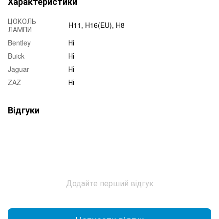
Характеристики
ЦОКОЛЬ
H11, H16(EU), H8
ЛАМПИ
Bentley
Ні
Buick
Ні
Jaguar
Ні
ZAZ
Ні
Відгуки
Додайте перший відгук