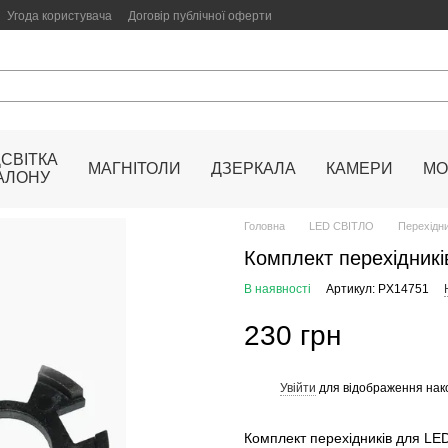
Угода користувача
Договір публічної оферти
ДСВІТКА
МАГНІТОЛИ
ДЗЕРКАЛА
КАМЕРИ
МО
АЛОНУ
Головна
LED СВІТЛО
Перехідн
Комплект перехідник
В наявності
Артикул: PX14751
230 грн
Увійти
для відображення нак
%
Комплект перехідників для LE