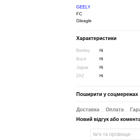
GEELY
FC
Gleagle
Характеристики
Bentley
Ні
Buick
Ні
Jaguar
Ні
ZAZ
Ні
Поширити у соцмережах
Доставка
Оплата
Гар
Новий відгук або комент