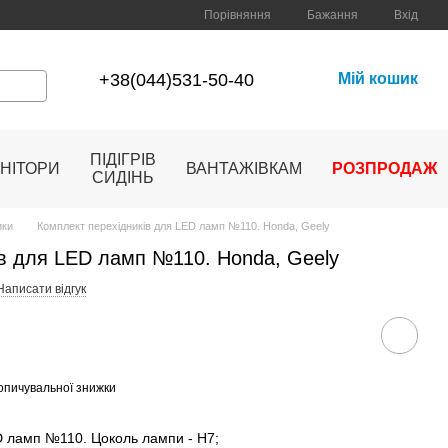
Порівняння
Бажання
Вхід
+38(044)531-50-40
Мій кошик
ПІДІГРІВ
НІТОРИ
ВАНТАЖІВКАМ
РОЗПРОДАЖ
СИДІНЬ
ики
Комплект перехідників для LED ламп №110. Honda, Geely
ів для LED ламп №110. Honda, Geely
Написати відгук
опичувальної знижки
D ламп №110. Цоколь лампи - Н7;