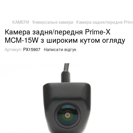
КАМЕРИ
Універсальні камери
Камера задня/передня Pri
Камера задня/передня Prime-X
MCM-15W з широким кутом огляду
Артикул:
PX15907
Написати відгук