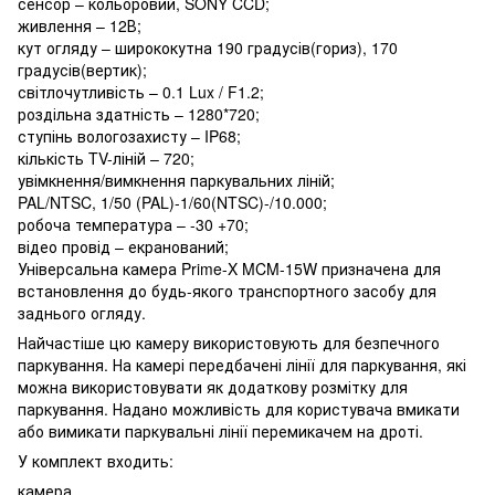
сенсор – кольоровий, SONY CCD;
живлення – 12В;
кут огляду – ширококутна 190 градусів(гориз), 170
градусів(вертик);
світлочутливість – 0.1 Lux / F1.2;
роздільна здатність – 1280*720;
ступінь вологозахисту – IP68;
кількість TV-ліній – 720;
увімкнення/вимкнення паркувальних ліній;
PAL/NTSC, 1/50 (PAL)-1/60(NTSC)-/10.000;
робоча температура – -30 +70;
відео провід – екранований;
Універсальна камера Prime-X MCM-15W призначена для
встановлення до будь-якого транспортного засобу для
заднього огляду.
Найчастіше цю камеру використовують для безпечного
паркування. На камері передбачені лінії для паркування, які
можна використовувати як додаткову розмітку для
паркування. Надано можливість для користувача вмикати
або вимикати паркувальні лінії перемикачем на дроті.
У комплект входить:
камера