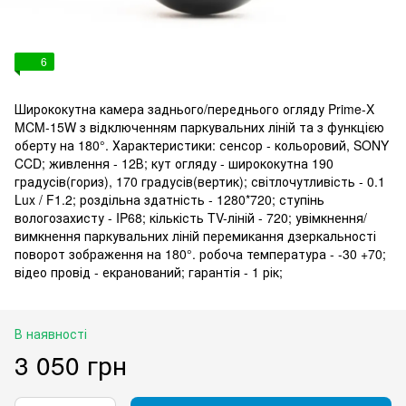
6
Ширококутна камера заднього/переднього огляду Prime-X
MCM-15W з відключенням паркувальних ліній та з функцією
оберту на 180°. Характеристики: сенсор - кольоровий, SONY
CCD; живлення - 12В; кут огляду - ширококутна 190
градусів(гориз), 170 градусів(вертик); світлочутливість - 0.1
Lux / F1.2; роздільна здатність - 1280*720; ступінь
вологозахисту - IP68; кількість TV-ліній - 720; увімкнення/
вимкнення паркувальних ліній перемикання дзеркальності
поворот зображення на 180°. робоча температура - -30 +70;
відео провід - екранований; гарантія - 1 рік;
В наявності
3 050 грн