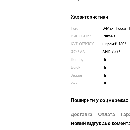
Характеристики
Ford
B-Max, Focus, 
ВИРОБНИК
Prime-X
КУТ ОГЛЯДУ
широкий 180°
ФОРМАТ
AHD 720P
Bentley
Ні
Buick
Ні
Jaguar
Ні
ZAZ
Ні
Поширити у соцмережах
Доставка
Оплата
Гар
Новий відгук або комент