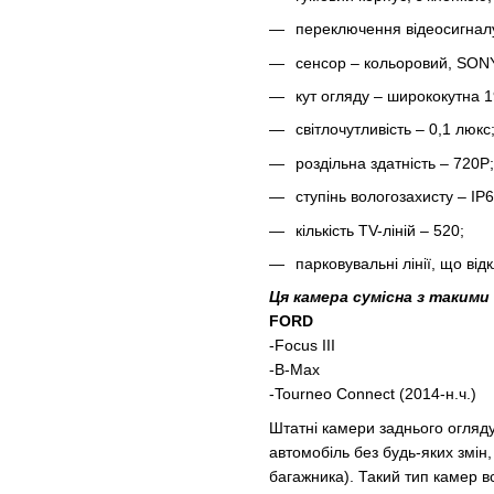
переключення відеосигнал
сенсор – кольоровий, SON
кут огляду – ширококутна 19
світлочутливість – 0,1 люкс
роздільна здатність – 720P;
ступінь вологозахисту – IP6
кількість TV-ліній – 520;
парковувальні лінії, що ві
Ця камера сумісна з такими
FORD
-Focus III
-B-Max
-Tourneo Connect (2014-н.ч.)
Штатні камери заднього огляду
автомобіль без будь-яких змін,
багажника). Такий тип камер в