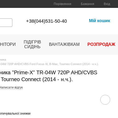
Порівняння
Бажання
Вхід
+38(044)531-50-40
Мій кошик
ПІДІГРІВ
НІТОРИ
ВАНТАЖІВКАМ
РОЗПРОДАЖ
СИДІНЬ
жника
04W 720P AHD/CVBS Ford Focus III, B-Max, Tourneo Connect (2014 - н.ч.).
жника "Prime-X" TR-04W 720P AHD/CVBS
 Tourneo Connect (2014 - н.ч.).
Написати відгук
опичувальної знижки