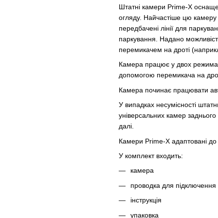
Штатні камери Prime-X оснащ
огляду. Найчастіше цю камеру
передбачені лінії для паркува
паркування. Надано можливість
перемикачем на дроті (наприкл
Камера працює у двох режимах
допомогою перемикача на дрот
Камера починає працювати авт
У випадках несумісності штатн
універсальних камер заднього о
далі.
Камери Prime-X адаптовані до в
У комплект входить:
камера
проводка для підключення
інструкція
упаковка