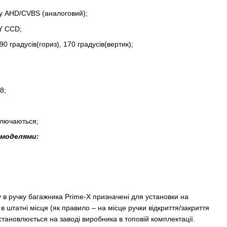
у AHD/CVBS (аналоговий);
Y CCD;
0 градусів(гориз), 170 градусів(вертик);
;
8;
дключаються;
 моделями:
 в ручку багажника Prime-X призначені для установки на
 в штатні місця (як правило – на місце ручки відкриття/закриття
становлюється на заводі виробника в топовій комплектації.