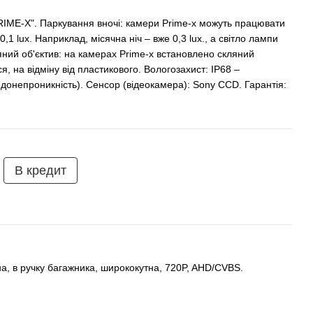
E-X". Паркування вночі: камери Prime-x можуть працювати
,1 lux. Наприклад, місячна ніч – вже 0,3 lux., а світло лампи
ляний об'єктив: на камерах Prime-x встановлено скляний
я, на відміну від пластикового. Вологозахист: IP68 –
донепроникність). Сенсор (відеокамера): Sony CCD. Гарантія:
В кредит
а, в ручку багажника, ширококутна, 720P, AHD/CVBS.