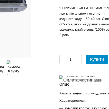
9 ПРИЧИН ВИБРАТИ САМЕ "PRIM
при мінімальному освітленні – 0
заднього ходу – 30-40 lux. Ск
об'єктив, який не дряпатиметьс
максимальний рівень (100% во
2 роки.
Купити
ОПЛАТА ЧАСТИНАМИ
6 платежів по 675.00 грн
Опис
Камера заднього огляду, штатн
Характеристики:
гумовий корпус, з кнопкою;