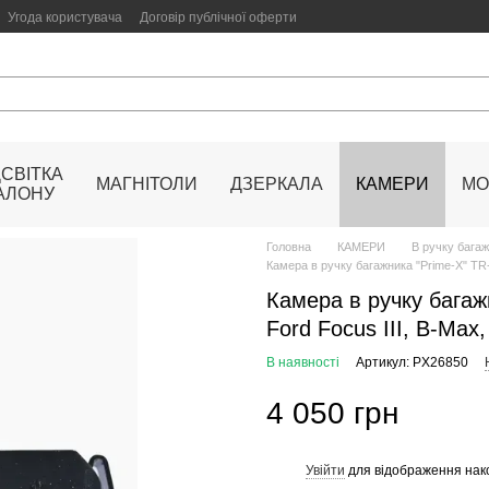
Угода користувача
Договір публічної оферти
ДСВІТКА
МАГНІТОЛИ
ДЗЕРКАЛА
КАМЕРИ
МО
АЛОНУ
Головна
КАМЕРИ
В ручку бага
Камера в ручку багажника "Prime-X" TR-
Камера в ручку бага
Ford Focus III, B-Max,
В наявності
Артикул: PX26850
4 050 грн
Увійти
для відображення нак
%