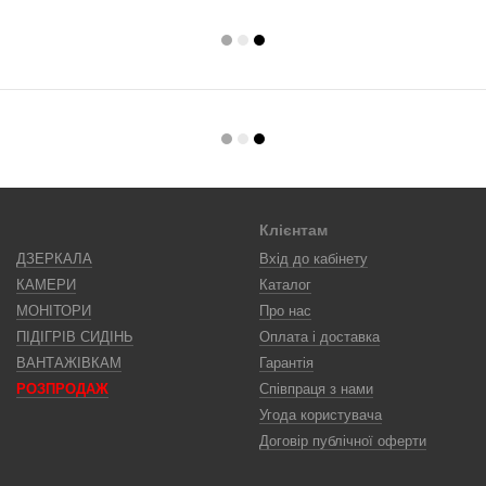
Клієнтам
ДЗЕРКАЛА
Вхід до кабінету
КАМЕРИ
Каталог
МОНІТОРИ
Про нас
ПІДІГРІВ СИДІНЬ
Оплата і доставка
ВАНТАЖІВКАМ
Гарантія
РОЗПРОДАЖ
Співпраця з нами
Угода користувача
Договір публічної оферти