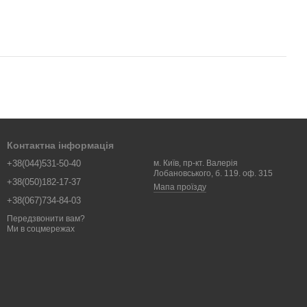
Контактна інформація
+38(044)531-50-40
м. Київ, пр-кт. Валерія
Лобановського, б. 119. оф. 315
+38(050)182-17-37
Мапа проїзду
+38(067)734-84-03
Передзвонити вам?
Ми в соцмережах