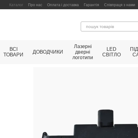
Перейти до основного контенту
Каталог
Про нас
Оплата і доставка
Гарантія
Співпраця з нами
Лазерні
ВСІ
LED
ПІ
ДОВОДЧИКИ
дверні
ТОВАРИ
СВІТЛО
С
логотипи