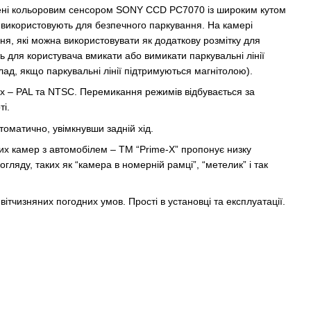
ені кольоровим сенсором SONY CCD PC7070 із широким кутом
 використовують для безпечного паркування. На камері
ння, які можна використовувати як додаткову розмітку для
 для користувача вмикати або вимикати паркувальні лінії
ад, якщо паркувальні лінії підтримуються магнітолою).
 – PAL та NTSC. Перемикання режимів відбувається за
і.
оматично, увімкнувши задній хід.
их камер з автомобілем – TM “Prime-X” пропонує низку
гляду, таких як “камера в номерній рамці”, “метелик” і так
ітчизняних погодних умов. Прості в установці та експлуатації.