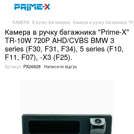
КАМЕРИ
В ручку багажника
Камера в ручку багажника "Pri
Камера в ручку багажника "Prime-X"
TR-10W 720P AHD/CVBS BMW 3
series (F30, F31, F34), 5 series (F10,
F11, F07), -X3 (F25).
Артикул:
PX26828
Написати відгук