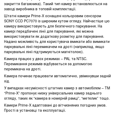
закриття багажника). Такий тип камер встановлюється на
заводі виробника в топовій комплектації.
Штатні камери Prime-X оснащені кольоровим сенсором
SONY CCD PC7070 із широким кутом огляду. Найчастіше цю
камеру використовують для безпечного паркування. На
камері передбачені лінії для паркування, які можна
використовувати як додаткову розмітку для паркування.
Надано можливість для користувача вмикати або вимикати
паркувальні лінії перемикачем на дроті (наприклад, якщо
паркувальні лінії підтримуються магнітолою).
Камера працює у двох режимах – PAL та NTSC.
Перемикання режимів відбувається за допомогою
перемикача на дроті.
Камера починає працювати автоматично, увімкнувши задній
хід.
У випадках несумісності штатних камер з автомобілем – TM
“Prime-X” пропонує низку універсальних камер заднього
огляду, таких як “камера в номерній рамці”, “метелик” тощо.
Камери Prime-X адаптовані до вітчизняних погодних умов.
Прості в установці та експлуатації.