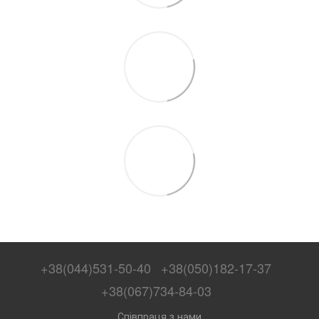
+38(044)531-50-40
+38(050)182-17-37
+38(067)734-84-03
Співпраця з нами