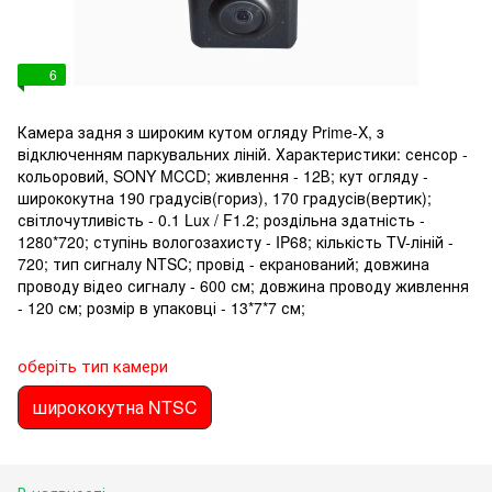
6
Камера задня з широким кутом огляду Prime-X, з
відключенням паркувальних ліній. Характеристики: сенсор -
кольоровий, SONY MCCD; живлення - 12В; кут огляду -
ширококутна 190 градусів(гориз), 170 градусів(вертик);
світлочутливість - 0.1 Lux / F1.2; роздільна здатність -
1280*720; ступінь вологозахисту - IP68; кількість TV-ліній -
720; тип сигналу NTSC; провід - екранований; довжина
проводу відео сигналу - 600 см; довжина проводу живлення
- 120 см; розмір в упаковці - 13*7*7 см;
оберіть тип камери
ширококутна NTSC