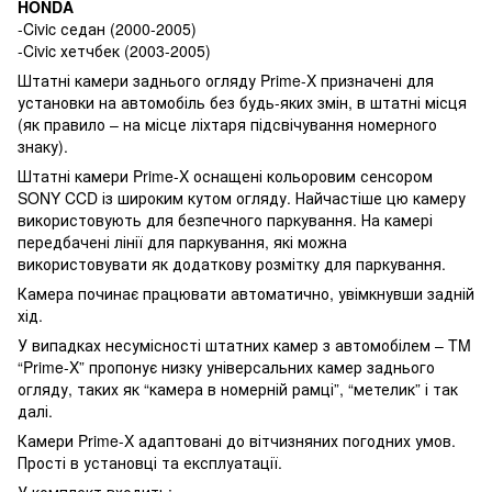
HONDA
-Civic седан (2000-2005)
-Civic хетчбек (2003-2005)
Штатні камери заднього огляду Prime-X призначені для
установки на автомобіль без будь-яких змін, в штатні місця
(як правило – на місце ліхтаря підсвічування номерного
знаку).
Штатні камери Prime-X оснащені кольоровим сенсором
SONY CCD із широким кутом огляду. Найчастіше цю камеру
використовують для безпечного паркування. На камері
передбачені лінії для паркування, які можна
використовувати як додаткову розмітку для паркування.
Камера починає працювати автоматично, увімкнувши задній
хід.
У випадках несумісності штатних камер з автомобілем – TM
“Prime-X” пропонує низку універсальних камер заднього
огляду, таких як “камера в номерній рамці”, “метелик” і так
далі.
Камери Prime-X адаптовані до вітчизняних погодних умов.
Прості в установці та експлуатації.
У комплект входить: