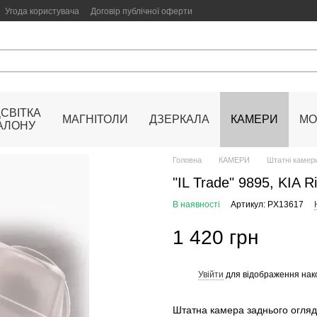
Угода користувача
Договір публічної оферти
ДСВІТКА
МАГНІТОЛИ
ДЗЕРКАЛА
КАМЕРИ
МО
АЛОНУ
Головна
КАМЕРИ
Штатні камери
"IL Trade" 9895, KIA Ri
В наявності
Артикул: PX13617
1 420 грн
Увійти
для відображення нак
%
Штатна камера заднього огляду