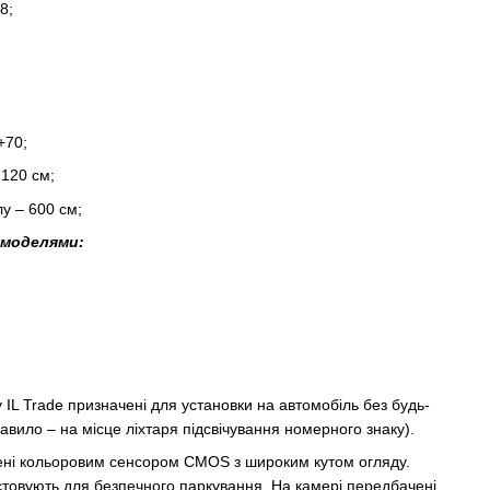
8;
+70;
120 см;
у – 600 см;
 моделями:
 IL Trade призначені для установки на автомобіль без будь-
правило – на місце ліхтаря підсвічування номерного знаку).
ені кольоровим сенсором CMOS з широким кутом огляду.
товують для безпечного паркування. На камері передбачені