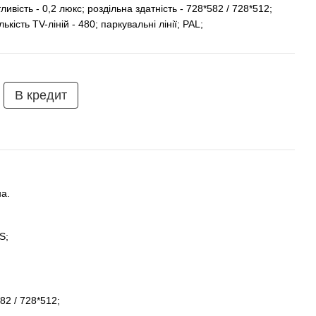
тливість - 0,2 люкс; роздільна здатність - 728*582 / 728*512;
лькість TV-ліній - 480; паркувальні лінії; PAL;
В кредит
а.
S;
;
82 / 728*512;