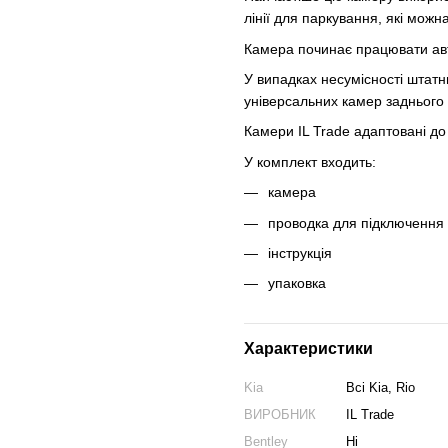
лінії для паркування, які можн
Камера починає працювати авт
У випадках несумісності штатн
універсальних камер заднього 
Камери IL Trade адаптовані до 
У комплект входить:
камера
проводка для підключення
інструкція
упаковка
Характеристики
Kia
Всі Kia, Rio
ВИРОБНИК
IL Trade
Bentley
Ні