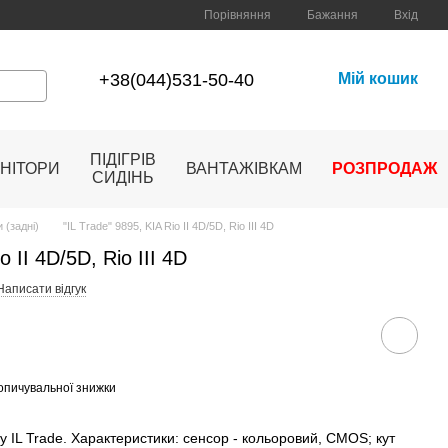
Порівняння
Бажання
Вхід
+38(044)531-50-40
Мій кошик
ПІДІГРІВ
НІТОРИ
ВАНТАЖІВКАМ
РОЗПРОДАЖ
СИДІНЬ
 (задні)
"IL Trade" 9895, KIA Rio II 4D/5D, Rio III 4D
o II 4D/5D, Rio III 4D
Написати відгук
опичувальної знижки
 IL Trade. Характеристики: сенсор - кольоровий, CMOS; кут