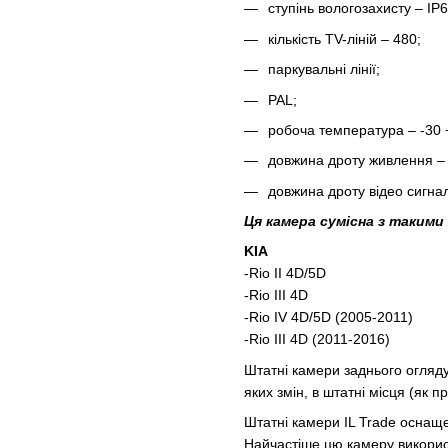
ступінь вологозахисту – IP6
кількість TV-ліній – 480;
паркувальні лінії;
PAL;
робоча температура – -30 
довжина дроту живлення – 
довжина дроту відео сигнал
Ця камера сумісна з такими
KIA
-Rio II 4D/5D
-Rio III 4D
-Rio IV 4D/5D (2005-2011)
-Rio III 4D (2011-2016)
Штатні камери заднього огляду
яких змін, в штатні місця (як 
Штатні камери IL Trade оснащ
Найчастіше цю камеру викорис