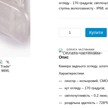
огляду - 170 градусів; світлочу
ступінь вологозахисту - IP68; кі
Купити
ОПЛАТА ЧАСТИНАМИ
6 платежів по 236.67 грн
Опис
Камера заднього огляду, штатн
Характеристики:
сенсор – кольоровий, CMO
кут огляду – 170 градусів;
світлочутливість – 0,2 люкс
роздільна здатність – 728*5