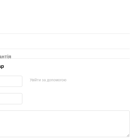
антія
ар
Увійти за допомогою