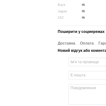
Buick
Ні
Jaguar
Ні
ZAZ
Ні
Поширити у соцмережах
Доставка
Оплата
Гар
Новий відгук або комент