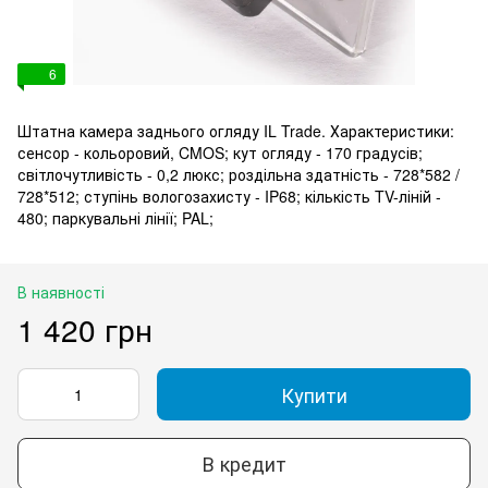
6
Штатна камера заднього огляду IL Trade. Характеристики:
сенсор - кольоровий, CMOS; кут огляду - 170 градусів;
світлочутливість - 0,2 люкс; роздільна здатність - 728*582 /
728*512; ступінь вологозахисту - IP68; кількість TV-ліній -
480; паркувальні лінії; PAL;
В наявності
1 420 грн
Купити
В кредит