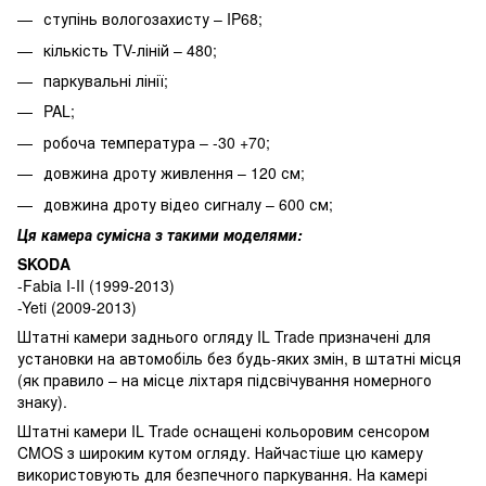
ступінь вологозахисту – IP68;
кількість TV-ліній – 480;
паркувальні лінії;
PAL;
робоча температура – -30 +70;
довжина дроту живлення – 120 см;
довжина дроту відео сигналу – 600 см;
Ця камера сумісна з такими моделями:
SKODA
-Fabia I-II (1999-2013)
-Yeti (2009-2013)
Штатні камери заднього огляду IL Trade призначені для
установки на автомобіль без будь-яких змін, в штатні місця
(як правило – на місце ліхтаря підсвічування номерного
знаку).
Штатні камери IL Trade оснащені кольоровим сенсором
CMOS з широким кутом огляду. Найчастіше цю камеру
використовують для безпечного паркування. На камері