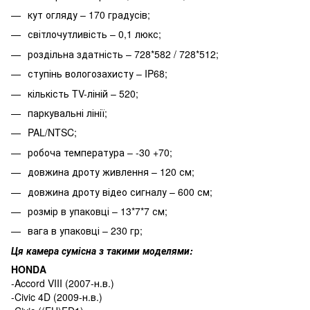
кут огляду – 170 градусів;
світлочутливість – 0,1 люкс;
роздільна здатність – 728*582 / 728*512;
ступінь вологозахисту – IP68;
кількість TV-ліній – 520;
паркувальні лінії;
PAL/NTSC;
робоча температура – -30 +70;
довжина дроту живлення – 120 см;
довжина дроту відео сигналу – 600 см;
розмір в упаковці – 13*7*7 см;
вага в упаковці – 230 гр;
Ця камера сумісна з такими моделями:
HONDA
-Accord VIII (2007-н.в.)
-Civic 4D (2009-н.в.)