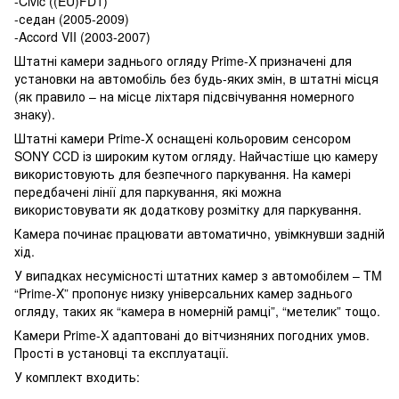
-Civic ((EU)FD1)
-седан (2005-2009)
-Accord VII (2003-2007)
Штатні камери заднього огляду Prime-X призначені для
установки на автомобіль без будь-яких змін, в штатні місця
(як правило – на місце ліхтаря підсвічування номерного
знаку).
Штатні камери Prime-X оснащені кольоровим сенсором
SONY CCD із широким кутом огляду. Найчастіше цю камеру
використовують для безпечного паркування. На камері
передбачені лінії для паркування, які можна
використовувати як додаткову розмітку для паркування.
Камера починає працювати автоматично, увімкнувши задній
хід.
У випадках несумісності штатних камер з автомобілем – TM
“Prime-X” пропонує низку універсальних камер заднього
огляду, таких як “камера в номерній рамці”, “метелик” тощо.
Камери Prime-X адаптовані до вітчизняних погодних умов.
Прості в установці та експлуатації.
У комплект входить: