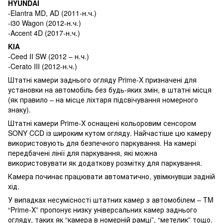
HYUNDAI
-Elantra MD, AD (2011-н.ч.)
-i30 Wagon (2012-н.ч.)
-Accent 4D (2017-н.ч.)
KIA
-Ceed II SW (2012 – н.ч.)
-Cerato III (2012-н.ч.)
Штатні камери заднього огляду Prime-X призначені для
установки на автомобіль без будь-яких змін, в штатні місця
(як правило – на місце ліхтаря підсвічування номерного
знаку).
Штатні камери Prime-X оснащені кольоровим сенсором
SONY CCD із широким кутом огляду. Найчастіше цю камеру
використовують для безпечного паркування. На камері
передбачені лінії для паркування, які можна
використовувати як додаткову розмітку для паркування.
Камера починає працювати автоматично, увімкнувши задній
хід.
У випадках несумісності штатних камер з автомобілем – TM
“Prime-X” пропонує низку універсальних камер заднього
огляду, таких як “камера в номерній рамці”, “метелик” тощо.