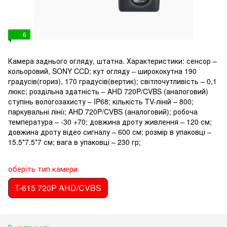
6
Камера заднього огляду, штатна. Характеристики: сенсор –
кольоровий, SONY CCD; кут огляду – ширококутна 190
градусів(гориз), 170 градусів(вертик); світлочутливість – 0,1
люкс; роздільна здатність – AHD 720P/CVBS (аналоговий)
ступінь вологозахисту – IP68; кількість TV-ліній – 800;
паркувальні лінії; AHD 720P/CVBS (аналоговий); робоча
температура – -30 +70; довжина дроту живлення – 120 см;
довжина дроту відео сигналу – 600 см; розмір в упаковці –
15.5*7.5*7 см; вага в упаковці – 230 гр;
оберіть тип камери
T-615 720P AHD/CVBS