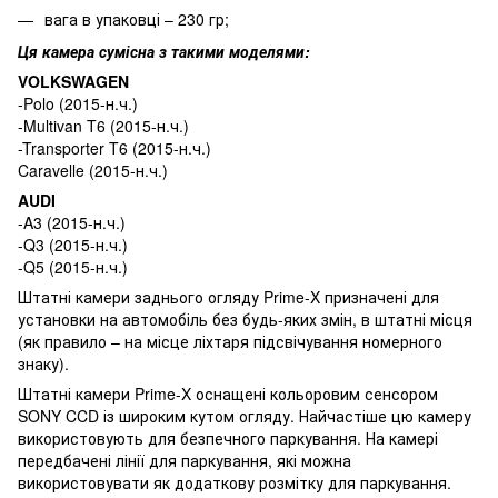
вага в упаковці – 230 гр;
Ця камера сумісна з такими моделями:
VOLKSWAGEN
-Polo (2015-н.ч.)
-Multivan T6 (2015-н.ч.)
-Transporter T6 (2015-н.ч.)
Caravelle (2015-н.ч.)
AUDI
-A3 (2015-н.ч.)
-Q3 (2015-н.ч.)
-Q5 (2015-н.ч.)
Штатні камери заднього огляду Prime-X призначені для
установки на автомобіль без будь-яких змін, в штатні місця
(як правило – на місце ліхтаря підсвічування номерного
знаку).
Штатні камери Prime-X оснащені кольоровим сенсором
SONY CCD із широким кутом огляду. Найчастіше цю камеру
використовують для безпечного паркування. На камері
передбачені лінії для паркування, які можна
використовувати як додаткову розмітку для паркування.