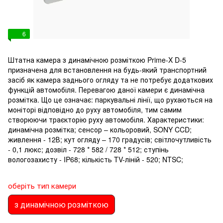
6
Штатна камера з динамічною розміткою Prime-X D-5
призначена для встановлення на будь-який транспортний
засіб як камера заднього огляду та не потребує додаткових
функцій автомобіля. Перевагою даної камери є динамічна
розмітка. Що це означає: паркувальні лінії, що рухаються на
моніторі відповідно до руху автомобіля, тим самим
створюючи траєкторію руху автомобіля. Характеристики:
динамічна розмітка; сенсор – кольоровий, SONY CCD;
живлення - 12В; кут огляду – 170 градусів; світлочутливість
- 0,1 люкс; дозвіл - 728 * 582 / 728 * 512; ступінь
вологозахисту - IP68; кількість TV-ліній - 520; NTSC;
оберіть тип камери
з динамічною розміткою