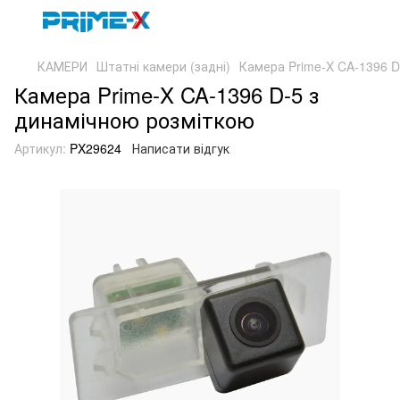
КАМЕРИ
Штатні камери (задні)
Камера Prime-X CA-1396 D
Камера Prime-X CA-1396 D-5 з
динамічною розміткою
Артикул:
PX29624
Написати відгук