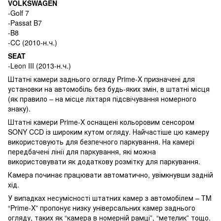
VOLKSWAGEN
-Golf 7
-Passat B7
-B8
-CC (2010-н.ч.)
SEAT
-Leon III (2013-н.ч.)
Штатні камери заднього огляду Prime-X призначені для
установки на автомобіль без будь-яких змін, в штатні місця
(як правило – на місце ліхтаря підсвічування номерного
знаку).
Штатні камери Prime-X оснащені кольоровим сенсором
SONY CCD із широким кутом огляду. Найчастіше цю камеру
використовують для безпечного паркування. На камері
передбачені лінії для паркування, які можна
використовувати як додаткову розмітку для паркування.
Камера починає працювати автоматично, увімкнувши задній
хід.
У випадках несумісності штатних камер з автомобілем – TM
“Prime-X” пропонує низку універсальних камер заднього
огляду, таких як “камера в номерній рамці”, “метелик” тощо.