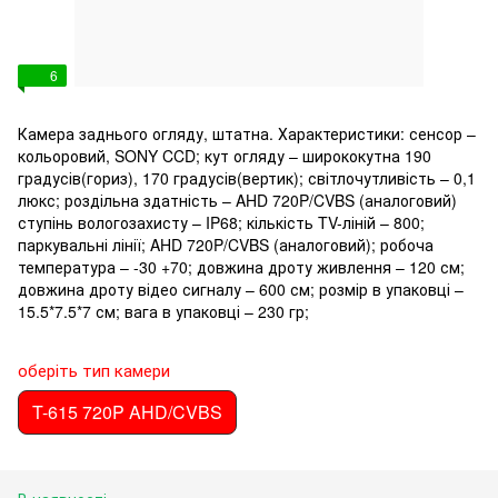
6
Камера заднього огляду, штатна. Характеристики: сенсор –
кольоровий, SONY CCD; кут огляду – ширококутна 190
градусів(гориз), 170 градусів(вертик); світлочутливість – 0,1
люкс; роздільна здатність – AHD 720P/CVBS (аналоговий)
ступінь вологозахисту – IP68; кількість TV-ліній – 800;
паркувальні лінії; AHD 720P/CVBS (аналоговий); робоча
температура – -30 +70; довжина дроту живлення – 120 см;
довжина дроту відео сигналу – 600 см; розмір в упаковці –
15.5*7.5*7 см; вага в упаковці – 230 гр;
оберіть тип камери
T-615 720P AHD/CVBS