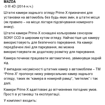
MAZDA
-3 III 4D (2014-н.ч.)
Штатні камери заднього огляду Prime-X призначені для
установки на автомобіль без будь-яких змін, в штатні місця
(як правило – на місце ліхтаря підсвічування номерного
знаку).
Штатні камери Prime-X оснащені кольоровим сенсором
SONY CCD із широким кутом огляду. Найчастіше цю камеру
використовують для безпечного паркування. На камері
передбачені лінії для паркування, які можна
використовувати як додаткову розмітку для паркування.
Камера починає працювати автоматично, увімкнувши задній
хід.
У випадках несумісності штатних камер з автомобілем – TM
“Prime-X” пропонує низку універсальних камер заднього
огляду, таких як “камера в номерній рамці”, “метелик” і так
далі.
Камери Prime-X адаптовані до вітчизняних погодних умов.
Прості в установці та експлуатації.
У комплект входить: