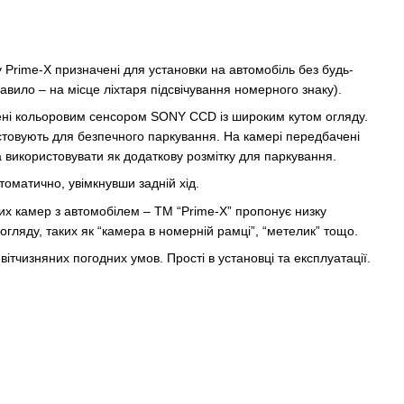
 Prime-X призначені для установки на автомобіль без будь-
правило – на місце ліхтаря підсвічування номерного знаку).
ні кольоровим сенсором SONY CCD із широким кутом огляду.
товують для безпечного паркування. На камері передбачені
а використовувати як додаткову розмітку для паркування.
оматично, увімкнувши задній хід.
их камер з автомобілем – TM “Prime-X” пропонує низку
огляду, таких як “камера в номерній рамці”, “метелик” тощо.
ітчизняних погодних умов. Прості в установці та експлуатації.