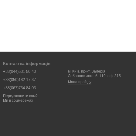
Контактна інформація
+38(044)531-50-40
м. Київ, пр-кт. Валерія
Лобановського, б. 119. оф. 315
+38(050)182-17-37
Мапа проїзду
+38(067)734-84-03
Передзвонити вам?
Ми в соцмережах