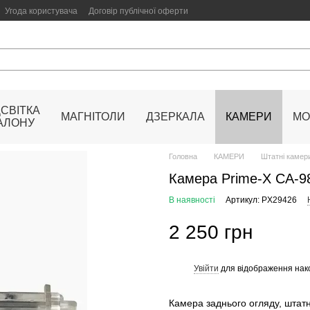
Угода користувача
Договір публічної оферти
ДСВІТКА
МАГНІТОЛИ
ДЗЕРКАЛА
КАМЕРИ
МО
АЛОНУ
Головна
КАМЕРИ
Штатні камери
Камера Prime-X CA-
В наявності
Артикул: PX29426
2 250 грн
Увійти
для відображення нак
%
Камера заднього огляду, штат