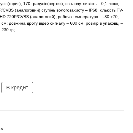
ів(гориз), 170 градусів(вертик); світлочутливість – 0,1 люкс;
/CVBS (аналоговий) ступінь вологозахисту – IP68; кількість TV-
; AHD 720P/CVBS (аналоговий); робоча температура – -30 +70;
см; довжина дроту відео сигналу – 600 см; розмір в упаковці –
 230 гр;
В кредит
а.