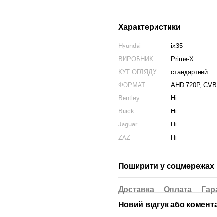
Характеристики
Hyundai
ix35
ВИРОБНИК
Prime-X
КУТ ОГЛЯДУ
стандартний
ФОРМАТ
AHD 720P, CV
Bentley
Ні
Buick
Ні
Jaguar
Ні
ZAZ
Ні
Поширити у соцмережах
Доставка
Оплата
Гар
Новий відгук або комент