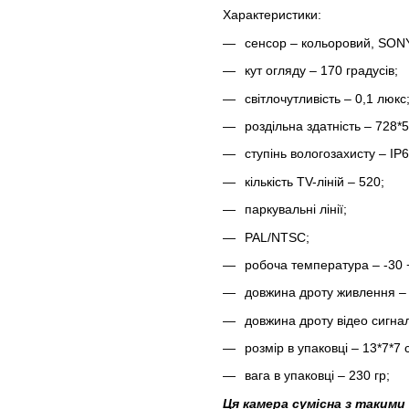
Характеристики:
сенсор – кольоровий, SON
кут огляду – 170 градусів;
світлочутливість – 0,1 люкс
роздільна здатність – 728*5
ступінь вологозахисту – IP6
кількість TV-ліній – 520;
паркувальні лінії;
PAL/NTSC;
робоча температура – -30 
довжина дроту живлення – 
довжина дроту відео сигнал
розмір в упаковці – 13*7*7 
вага в упаковці – 230 гр;
Ця камера сумісна з такими