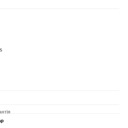
BS
антія
ар