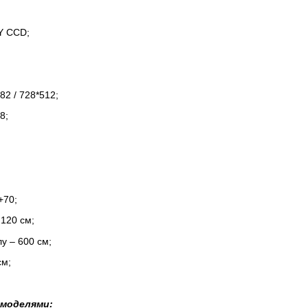
Y CCD;
;
82 / 728*512;
8;
+70;
120 см;
у – 600 см;
см;
 моделями: