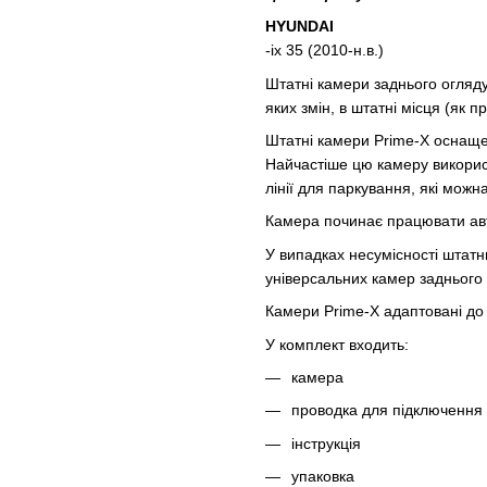
HYUNDAI
-ix 35 (2010-н.в.)
Штатні камери заднього огляду
яких змін, в штатні місця (як 
Штатні камери Prime-X оснаще
Найчастіше цю камеру викорис
лінії для паркування, які можн
Камера починає працювати авт
У випадках несумісності штатн
універсальних камер заднього 
Камери Prime-X адаптовані до в
У комплект входить:
камера
проводка для підключення
інструкція
упаковка