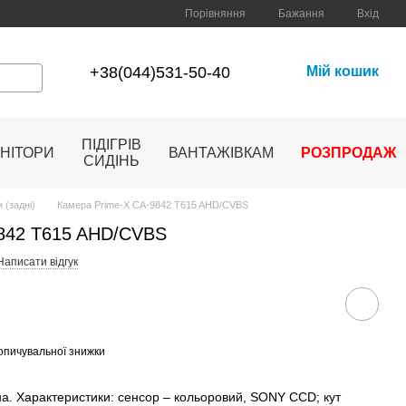
Порівняння
Бажання
Вхід
+38(044)531-50-40
Мій кошик
ПІДІГРІВ
НІТОРИ
ВАНТАЖІВКАМ
РОЗПРОДАЖ
СИДІНЬ
 (задні)
Камера Prime-X CA-9842 T615 AHD/CVBS
9842 T615 AHD/CVBS
Написати відгук
опичувальної знижки
на. Характеристики: сенсор – кольоровий, SONY CCD; кут