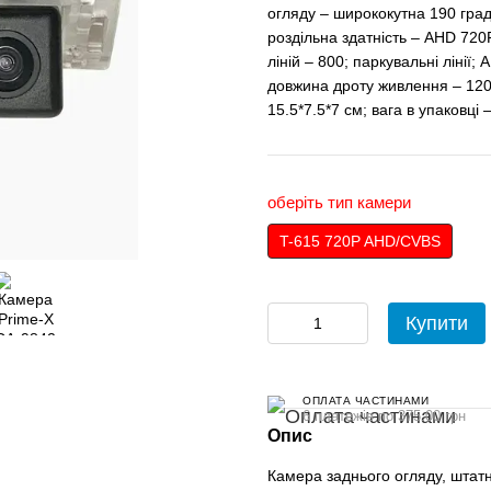
огляду – ширококутна 190 градус
роздільна здатність – AHD 720P
ліній – 800; паркувальні лінії
довжина дроту живлення – 120 
15.5*7.5*7 см; вага в упаковці –
оберіть тип камери
T-615 720P AHD/CVBS
Купити
ОПЛАТА ЧАСТИНАМИ
6 платежів по 375.00 грн
Опис
Камера заднього огляду, штатн