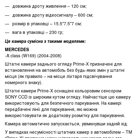
довжина дроту живлення – 120 см;
довжина дроту відеосигналу – 600 см;
розмір в упаковці – 15.5*7.5*7 см;
вага в упаковці – 230 гр;
Ця камера сумісна з такими моделями:
MERCEDES
-A class (W169) (2004-2008)
Штатні камери заднього огляду Prime-X призначені для
встановлення на автомобіль без будь-яких змін у штатні
місця (як правило – на місце ліхтаря підсвічування
номерного знаку).
Штатні камери Prime-X оснащені кольоровим сенсором
SONY CCD із широким кутом огляду. Найчастіше цю камеру
використовують для безпечного паркування. На камері
передбачені лінії для паркування, які можна
використовувати як додаткову розмітку для паркування.
Камера автоматично запускається, увімкнувши задній хід.
У випадках несумісності штатних камер з автомобілем – TM
“Prime-X” пропонує низку універсальних камер заднього