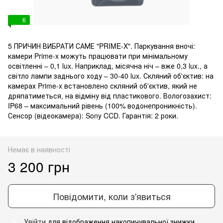
6
5 ПРИЧИН ВИБРАТИ САМЕ "PRIME-X". Паркування вночі:
камери Prime-x можуть працювати при мінімальному
освітленні – 0,1 lux. Наприклад, місячна ніч – вже 0,3 lux., а
світло лампи заднього ходу – 30-40 lux. Скляний об'єктив: на
камерах Prime-x встановлено скляний об'єктив, який не
дряпатиметься, на відміну від пластикового. Вологозахист:
IP68 – максимальний рівень (100% водонепроникність).
Сенсор (відеокамера): Sony CCD. Гарантія: 2 роки.
Немає в наявності
3 200 грн
Повідомити, коли з'явиться
Увійти
для відображення накопичувальної знижки
%