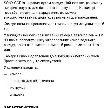
SONY CCD із широким кутом огляду. Найчастіше цю камеру
використовують для безпечного паркування. На камері
передбачені лінії для паркування, які можна
використовувати як додаткову розмітку для паркування.
Камера починає працювати автоматично, увімкнувши задній
хід.
У випадках несумісності штатних камер з автомобілем – TM
“Prime-X” пропонує низку універсальних камер заднього
огляду, таких як “камера в номерній рамці”, “метелик” і так
далі.
Камери Prime-X адаптовані до вітчизняних погодних умов.
Прості в установці та експлуатації.
У комплект входить:
камера
проводка для підключення
інструкція
упаковка
Характеристики