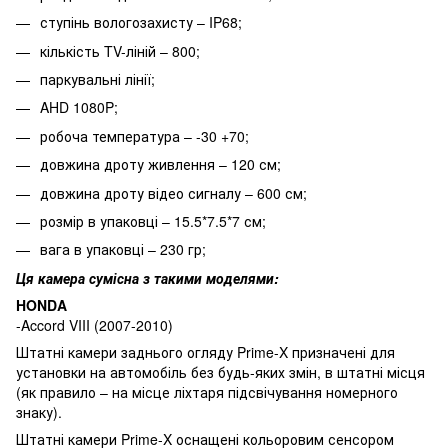
ступінь вологозахисту – IP68;
кількість TV-ліній – 800;
паркувальні лінії;
AHD 1080P;
робоча температура – -30 +70;
довжина дроту живлення – 120 см;
довжина дроту відео сигналу – 600 см;
розмір в упаковці – 15.5*7.5*7 см;
вага в упаковці – 230 гр;
Ця камера сумісна з такими моделями:
HONDA
-Accord VIII (2007-2010)
Штатні камери заднього огляду Prime-X призначені для
установки на автомобіль без будь-яких змін, в штатні місця
(як правило – на місце ліхтаря підсвічування номерного
знаку).
Штатні камери Prime-X оснащені кольоровим сенсором