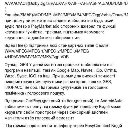
AA/AAC/AC3(DolbyDigital)/ADX/AHX/AIFF/APE/ASF/AU/AUD/DMF
(
Yamaha/SMAF)/MOD/MP1/MP2/MP3/MP4/MPC/OggVorbis/Opus/R
при цьому ви можете встановити абсолютно будь-який
аудіо плеєр з PlayMarket або сторонніх джерел та функції
керування гучністю, треками, підтримка кермового
керування та джойстиків збережеться.
Відео Плеєр підтримка всіх стандартних типів файлів
WMV/MPEG/MPEG 1/MPEG 2/MPEG 3/MPEG
4/HD/AVI/WMV/MOV/MKV/3gp VOB
Функції GPS У даній магнітолі працюють абсолютно всі
програми навігації, такі як Google Map, Navitel, iGo, Сітігід,
Waze, Sygic, IGO та інші. При цьому для високої точності
використовуються супутники різних країн, такі як GPS,
ГЛОНАСС, Beidou. Підтримка супутників та голосових
помічника / голосового пошуку.
Підтримка CarPlay(дротовий та бездротовий) та AndroidAuto
забезпечить повну підтримку функцій телефону Водій може
керувати своїм пристроєм через сенсорний дисплей
магнітоли лтбо голосовий асистент
Підтримка підключення телефону через EasyConntect Водій