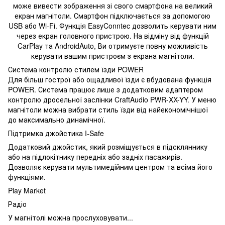
може вивести зображення зі свого смартфона на великий
екран магнітоли. Смартфон підключається за допомогою
USB або Wi-Fi. Функція EasyConntec дозволить керувати ним
через екран головного пристрою. На відміну від функцій
CarPlay та AndroidAuto, Ви отримуєте повну можливість
керувати вашим пристроєм з екрана магнітоли.
Система контролю стилем їзди POWER
Для більш гострої або ощадливої їзди є вбудована функція
POWER. Система працює лише з додатковим адаптером
контролю дросельної заслінки CraftAudio PWR-XX-YY. У меню
магнітоли можна вибрати стиль їзди від найекономічнішої
до максимально динамічної.
Підтримка джойстика I-Safe
Додатковий джойстик, який розміщується в підскляннику
або на підлокітнику передніх або задніх пасажирів.
Дозволяє керувати мультимедійним центром та всіма його
функціями.
Play
Market
Радіо
У магнітолі можна прослуховувати...