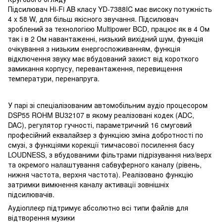
Підсилювач Hi-Fi AB класу YD-7388IC має високу потужність
4 x 58 W, для більш якісного звучання. Підсилювач
зроблений за технологією Multipower BCD, працює як в 4 Ом
так і в 2 Ом навантаженні, низький вихідний шум, функція
очікування з низьким енергоспоживанням, функція
відключення звуку має вбудований захист від короткого
замикання корпусу, перевантаження, перевищення
температури, перенапруга.
У парі зі спеціалізованим автомобільним аудіо процесором
DSP55 ROHM BU32107 в якому реалізовані кодек (ADC,
DAC), регулятор гучності, параметричний 16 смуговий
професійний еквалайзер з функцією зміна добротності по
смузі, з функціями корекції тимчасової посилення басу
LOUDNESS, з вбудованими фільтрами підрізування низ/верх
та окремого налаштування сабвуферного каналу (рівень,
нижня частота, верхня частота). Реалізовано функцію
затримки вимкнення каналу активації зовнішніх
підсилювачів.
Аудіоплеєр підтримує абсолютно всі типи файлів для
відтворення музики