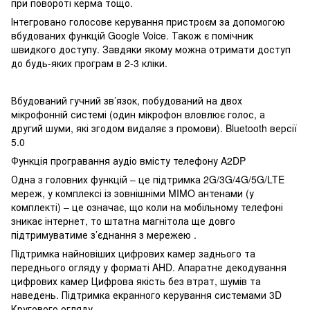
при повороті керма тощо.
Інтегровано голосове керування пристроєм за допомогою
вбудованих функцій Google Voice. Також є помічник
швидкого доступу. Завдяки якому можна отримати доступ
до будь-яких програм в 2-3 кліки.
Вбудований гучний зв’язок, побудований на двох
мікрофонній системі (один мікрофон вловлює голос, а
другий шуми, які згодом видаляє з промови). Bluetooth версії
5.0
Функція програвання аудіо вмісту телефону A2DP
Одна з головних функцій – це підтримка 2G/3G/4G/5G/LTE
мереж, у комплексі із зовнішніми MIMO антенами (у
комплекті) – це означає, що коли на мобільному телефоні
зникає інтернет, то штатна магнітола ще довго
підтримуватиме з’єднання з мережею .
Підтримка найновіших цифрових камер заднього та
переднього огляду у форматі AHD. Апаратне декодування
цифрових камер Цифрова якість без втрат, шумів та
наведень. Підтримка екранного керування системами 3D
Кругового огляду