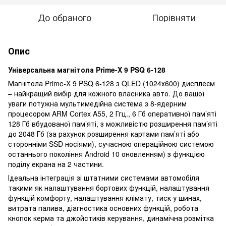
До обраного
Порівняти
Опис
Універсальна магнітола Prime-X 9 PSQ 6-128
Магнітола Prime-X 9 PSQ 6-128 з QLED (1024х600) дисплеєм
– найкращий вибір для кожного власника авто. До вашої
уваги потужна мультимедійна система з 8-ядерним
процесором ARM Cortex A55, 2 Ггц., 6 Гб оперативної пам’яті
128 Гб вбудованої пам’яті, з можливістю розширення пам’яті
до 2048 Гб (за рахунок розширення картами пам’яті або
сторонніми SSD носіями), сучасною операційною системою
останнього покоління Android 10 оновленням) з функцією
поділу екрана на 2 частини.
Ідеальна інтеграція зі штатними системами автомобіля
такими як налаштування бортових функцій, налаштування
функцій комфорту, налаштування клімату, тиск у шинах,
витрата палива, діагностика основних функцій, робота
кнопок керма та джойстиків керування, динамічна розмітка