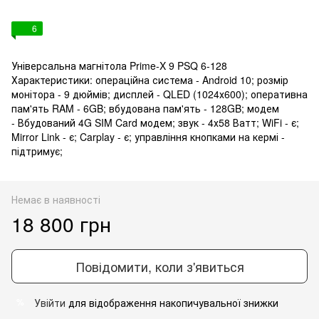
6
Універсальна магнітола Prime-X 9 PSQ 6-128
Характеристики: операційна система - Android 10; розмір
монітора - 9 дюймів; дисплей - QLED (1024х600); оперативна
пам'ять RAM - 6GB; вбудована пам'ять - 128GB; модем
- Вбудований 4G SIM Card модем; звук - 4х58 Ватт; WiFi - є;
Mirror Link - є; Carplay - є; управління кнопками на кермі -
підтримує;
Немає в наявності
18 800 грн
Повідомити, коли з'явиться
Увійти
для відображення накопичувальної знижки
%