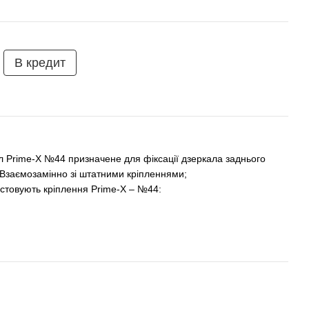
В кредит
л Prime-X №44 призначене для фіксації дзеркала заднього
 Взаємозамінно зі штатними кріпленнями;
истовують кріплення Prime-X – №44: