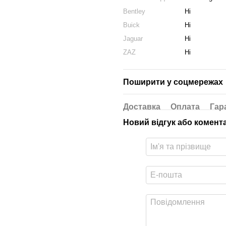
Bentley
Ні
Buick
Ні
Jaguar
Ні
ZAZ
Ні
Поширити у соцмережах
Доставка
Оплата
Гар
Новий відгук або комент