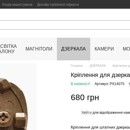
Угода користувача
Договір публічної оферти
ДСВІТКА
МАГНІТОЛИ
ДЗЕРКАЛА
КАМЕРИ
МО
АЛОНУ
Головна
ДЗЕРКАЛА
Кріплення 
Кріплення для дзерк
В наявності
Артикул: PX14075
680 грн
Увійти
для відображення нак
%
Кріплення для штатних дзер