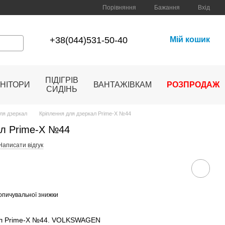
Порівняння
Бажання
Вхід
+38(044)531-50-40
Мій кошик
ПІДІГРІВ
НІТОРИ
ВАНТАЖІВКАМ
РОЗПРОДАЖ
СИДІНЬ
для дзеркал
Кріплення для дзеркал Prime-X №44
ал Prime-X №44
Написати відгук
опичувальної знижки
кал Prime-X №44. VOLKSWAGEN