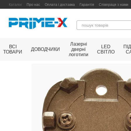
Перейти до основного контенту
Каталог
Про нас
Оплата і доставка
Гарантія
Співпраця з нами
Лазерні
ВСІ
LED
ПІ
ДОВОДЧИКИ
дверні
ТОВАРИ
СВІТЛО
С
логотипи