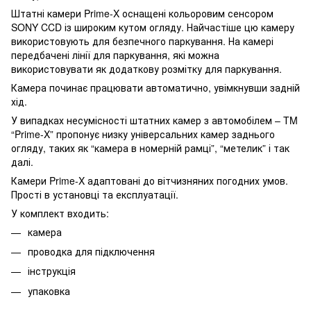
Штатні камери Prime-X оснащені кольоровим сенсором
SONY CCD із широким кутом огляду. Найчастіше цю камеру
використовують для безпечного паркування. На камері
передбачені лінії для паркування, які можна
використовувати як додаткову розмітку для паркування.
Камера починає працювати автоматично, увімкнувши задній
хід.
У випадках несумісності штатних камер з автомобілем – TM
“Prime-X” пропонує низку універсальних камер заднього
огляду, таких як “камера в номерній рамці”, “метелик” і так
далі.
Камери Prime-X адаптовані до вітчизняних погодних умов.
Прості в установці та експлуатації.
У комплект входить:
камера
проводка для підключення
інструкція
упаковка