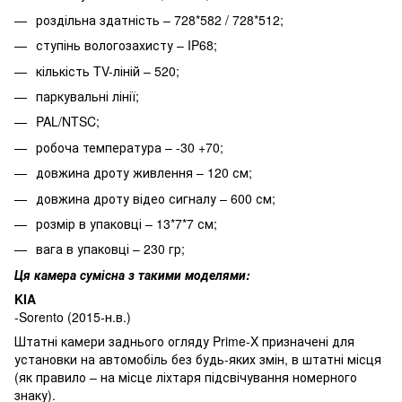
роздільна здатність – 728*582 / 728*512;
ступінь вологозахисту – IP68;
кількість TV-ліній – 520;
паркувальні лінії;
PAL/NTSC;
робоча температура – -30 +70;
довжина дроту живлення – 120 см;
довжина дроту відео сигналу – 600 см;
розмір в упаковці – 13*7*7 см;
вага в упаковці – 230 гр;
Ця камера сумісна з такими моделями:
KIA
-Sorento (2015-н.в.)
Штатні камери заднього огляду Prime-X призначені для
установки на автомобіль без будь-яких змін, в штатні місця
(як правило – на місце ліхтаря підсвічування номерного
знаку).