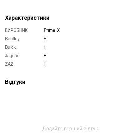
Характеристики
ВИРОБНИК
Prime-X
Bentley
Ні
Buick
Ні
Jaguar
Ні
ZAZ
Ні
Відгуки
Додайте перший відгук