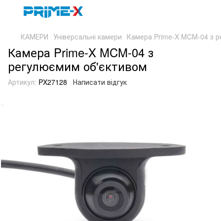
КАМЕРИ
Універсальні камери
Камера Prime-X MCM-04 з р
Камера Prime-X MCM-04 з
регулюємим об'єктивом
Артикул:
PX27128
Написати відгук