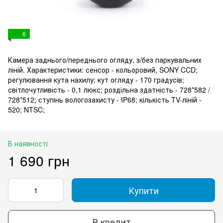
6
Камера заднього/переднього огляду, з/без паркувальних
ліній. Характеристики: сенсор - кольоровий, SONY CCD;
регулювання кута нахилу; кут огляду - 170 градусів;
світлочутливість - 0,1 люкс; роздільна здатність - 728*582 /
728*512; ступінь вологозахисту - IP68; кількість TV-ліній -
520; NTSC;
В наявності
1 690 грн
Купити
В кредит