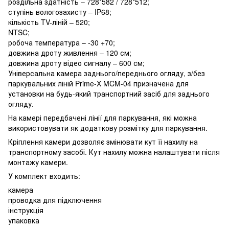
роздільна здатність – 728*582 / 728*512;
ступінь вологозахисту – IP68;
кількість TV-ліній – 520;
NTSC;
робоча температура – -30 +70;
довжина дроту живлення – 120 см;
довжина дроту відео сигналу – 600 см;
Універсальна камера заднього/переднього огляду, з/без
паркувальних ліній Prime-X MCM-04 призначена для
установки на будь-який транспортний засіб для заднього
огляду.
На камері передбачені лінії для паркування, які можна
використовувати як додаткову розмітку для паркування.
Кріплення камери дозволяє змінювати кут її нахилу на
транспортному засобі. Кут нахилу можна налаштувати після
монтажу камери.
У комплект входить:
камера
проводка для підключення
інструкція
упаковка