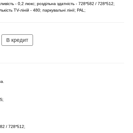
тливість - 0,2 люкс; роздільна здатність - 728*582 / 728*512;
лькість TV-ліній - 480; паркувальні лінії; PAL;
В кредит
а.
S;
;
82 / 728*512;