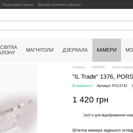
Угода користувача
Договір публічної оферти
ДСВІТКА
МАГНІТОЛИ
ДЗЕРКАЛА
КАМЕРИ
МО
АЛОНУ
Головна
КАМЕРИ
Штатні камери
"IL Trade" 1376, POR
В наявності
Артикул: PX13742
1 420 грн
Увійти
для відображення нак
%
Штатна камера заднього огляду