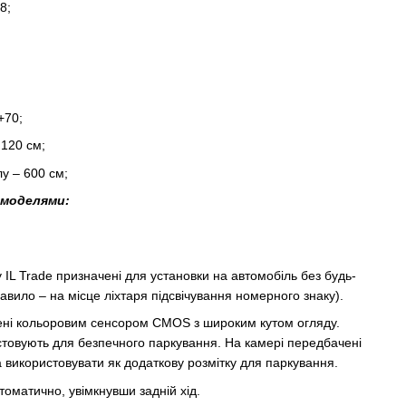
8;
+70;
120 см;
у – 600 см;
 моделями:
 IL Trade призначені для установки на автомобіль без будь-
правило – на місце ліхтаря підсвічування номерного знаку).
ені кольоровим сенсором CMOS з широким кутом огляду.
товують для безпечного паркування. На камері передбачені
а використовувати як додаткову розмітку для паркування.
оматично, увімкнувши задній хід.