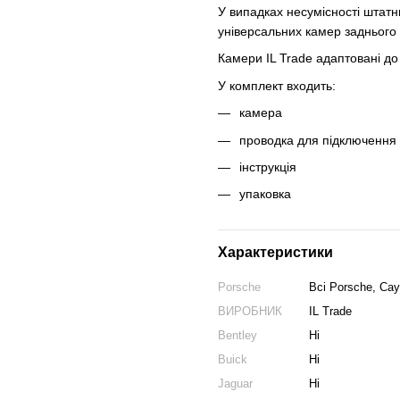
У випадках несумісності штатн
універсальних камер заднього 
Камери IL Trade адаптовані до 
У комплект входить:
камера
проводка для підключення
інструкція
упаковка
Характеристики
Porsche
Всі Porsche, Ca
ВИРОБНИК
IL Trade
Bentley
Ні
Buick
Ні
Jaguar
Ні