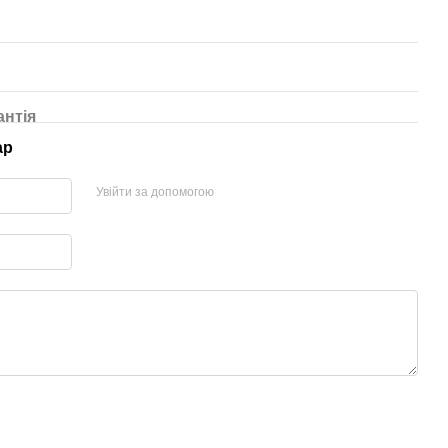
антія
ар
Увійти за допомогою