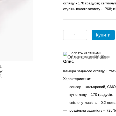
огляду - 170 градусів; світлочу
ступінь вологозахисту - IP68; кі
Купити
ОПЛАТА ЧАСТИНАМИ
6 платежів по 236.67 грн
Опис
Камера заднього огляду, штатн
Характеристики:
сенсор – кольоровий, CMO
кут огляду – 170 градусів;
світлочутливість – 0,2 люкс
роздільна здатність – 728*5