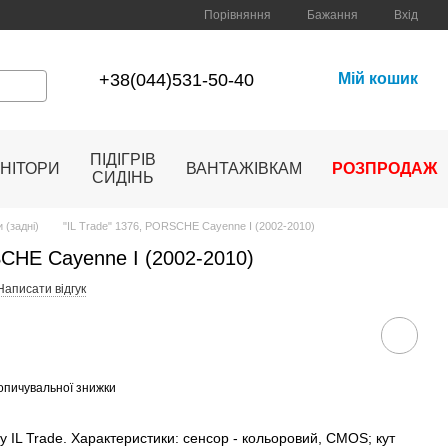
Порівняння
Бажання
Вхід
+38(044)531-50-40
Мій кошик
ПІДІГРІВ
НІТОРИ
ВАНТАЖІВКАМ
РОЗПРОДАЖ
СИДІНЬ
 (задні)
"IL Trade" 1376, PORSCHE Cayenne I (2002-2010)
SCHE Cayenne I (2002-2010)
Написати відгук
опичувальної знижки
 IL Trade. Характеристики: сенсор - кольоровий, CMOS; кут