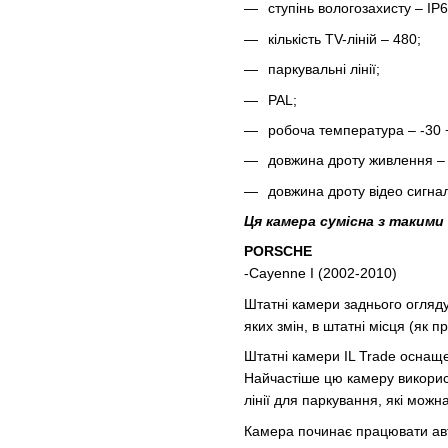
ступінь вологозахисту – IP6
кількість TV-ліній – 480;
паркувальні лінії;
PAL;
робоча температура – -30 
довжина дроту живлення – 
довжина дроту відео сигнал
Ця камера сумісна з такими
PORSCHE
-Cayenne I (2002-2010)
Штатні камери заднього огляду
яких змін, в штатні місця (як 
Штатні камери IL Trade оснащ
Найчастіше цю камеру викорис
лінії для паркування, які можн
Камера починає працювати авт