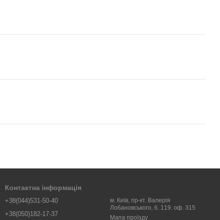
Контактна інформація
+38(044)531-50-40
м. Київ, пр-кт. Валерія
Лобановського, б. 119. оф. 315
+38(050)182-17-37
Мапа проїзду