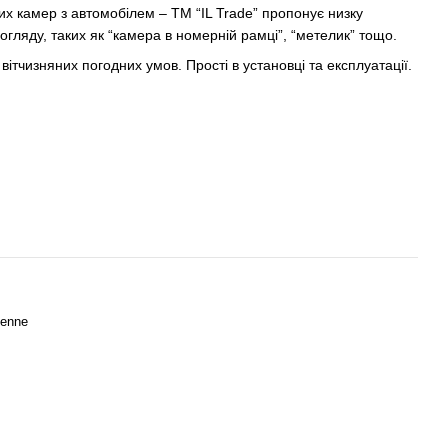
их камер з автомобілем – TM “IL Trade” пропонує низку
огляду, таких як “камера в номерній рамці”, “метелик” тощо.
вітчизняних погодних умов. Прості в установці та експлуатації.
yenne