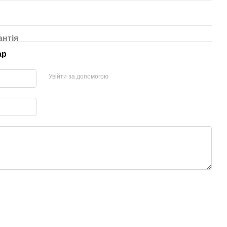
антія
ар
Увійти за допомогою