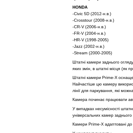
HONDA
-Civic 5D (2012-н.в.)
-Crosstour (2008-н.в.)
-CR-V (2006-н.в.)
-FR-V (2004-н.в.)
-HR-V (1998-2005)
-Jazz (2002-н.в.)
-Stream (2000-2005)
Штатні камери заднього огляду
яких змін, в штатні місця (як 
Штатні камери Prime-X оснаще
Найчастіше цю камеру викорис
лінії для паркування, які можн
Камера починає працювати авт
У випадках несумісності штатн
універсальних камер заднього 
Камери Prime-X адаптовані до в