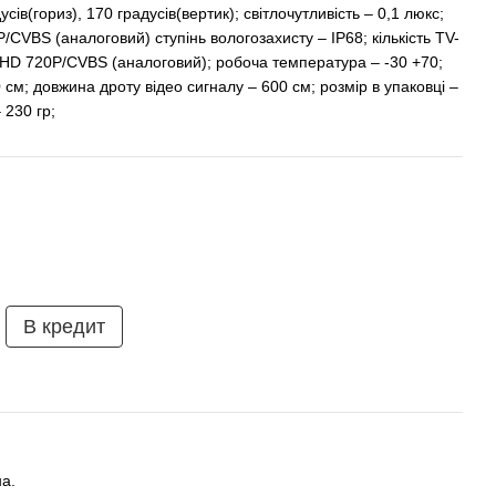
ів(гориз), 170 градусів(вертик); світлочутливість – 0,1 люкс;
/CVBS (аналоговий) ступінь вологозахисту – IP68; кількість TV-
; AHD 720P/CVBS (аналоговий); робоча температура – -30 +70;
см; довжина дроту відео сигналу – 600 см; розмір в упаковці –
 230 гр;
В кредит
а.