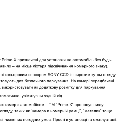
 Prime-X призначені для установки на автомобіль без будь-
правило – на місце ліхтаря підсвічування номерного знаку).
ні кольоровим сенсором SONY CCD із широким кутом огляду.
товують для безпечного паркування. На камері передбачені
а використовувати як додаткову розмітку для паркування.
оматично, увімкнувши задній хід.
их камер з автомобілем – TM “Prime-X” пропонує низку
огляду, таких як “камера в номерній рамці”, “метелик” тощо.
ітчизняних погодних умов. Прості в установці та експлуатації.