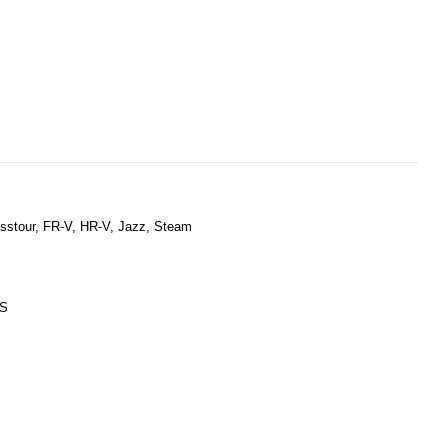
osstour, FR-V, HR-V, Jazz, Steam
BS