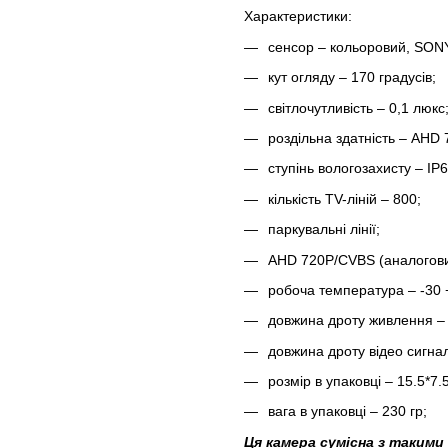
Характеристики:
сенсор – кольоровий, SON
кут огляду – 170 градусів;
світлочутливість – 0,1 люкс
роздільна здатність – AHD
ступінь вологозахисту – IP6
кількість TV-ліній – 800;
паркувальні лінії;
AHD 720P/CVBS (аналогови
робоча температура – -30 
довжина дроту живлення – 
довжина дроту відео сигнал
розмір в упаковці – 15.5*7.
вага в упаковці – 230 гр;
Ця камера сумісна з такими