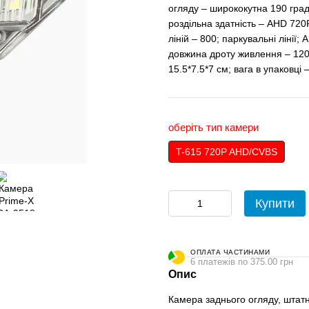
огляду – ширококутна 190 градус
роздільна здатність – AHD 720P
ліній – 800; паркувальні лінії
довжина дроту живлення – 120 
15.5*7.5*7 см; вага в упаковці –
оберіть тип камери
T-615 720P AHD/CVBS
Купити
ОПЛАТА ЧАСТИНАМИ
6 платежів по 375.00 грн
Опис
Камера заднього огляду, штатн