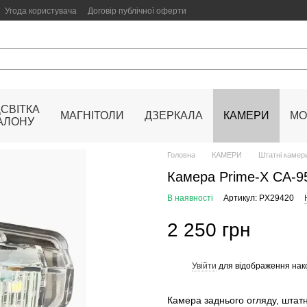
Угода користувача
Договір публічної оферти
ДСВІТКА
МАГНІТОЛИ
ДЗЕРКАЛА
КАМЕРИ
МО
АЛОНУ
Головна
КАМЕРИ
Штатні камери
Камера Prime-X CA-
В наявності
Артикул: PX29420
2 250 грн
Увійти
для відображення нак
%
Камера заднього огляду, штат