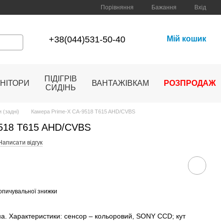
Порівняння
Бажання
Вхід
+38(044)531-50-40
Мій кошик
ПІДІГРІВ
НІТОРИ
ВАНТАЖІВКАМ
РОЗПРОДАЖ
СИДІНЬ
 (задні)
Камера Prime-X CA-9518 T615 AHD/CVBS
9518 T615 AHD/CVBS
Написати відгук
опичувальної знижки
на. Характеристики: сенсор – кольоровий, SONY CCD; кут