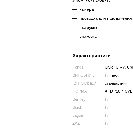
У комплект входить:
камера
проводка для підключення
інструкція
упаковка
Характеристики
Honda
Civic, CR-V, Cr
ВИРОБНИК
Prime-X
КУТ ОГЛЯДУ
стандартний
ФОРМАТ
AHD 720P, CV
Bentley
Ні
Buick
Ні
Jaguar
Ні
ZAZ
Ні