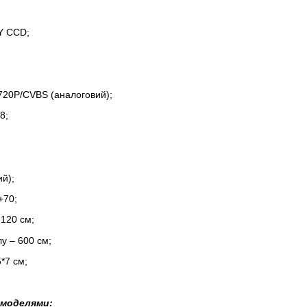
Y CCD;
;
 720P/CVBS (аналоговий);
8;
й);
+70;
120 см;
у – 600 см;
5*7 см;
 моделями: