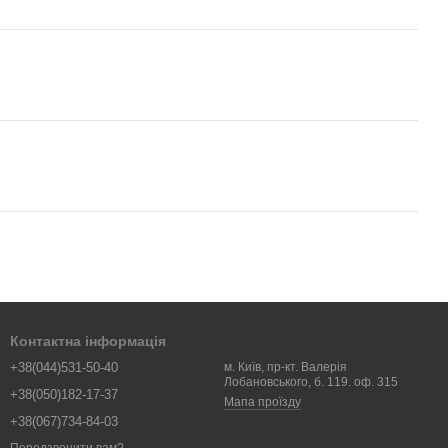
Контактна інформація
+38(044)531-50-40
м. Київ, пр-кт. Валерія
Лобановського, б. 119. оф. 315
+38(050)182-17-37
Мапа проїзду
+38(067)734-84-03