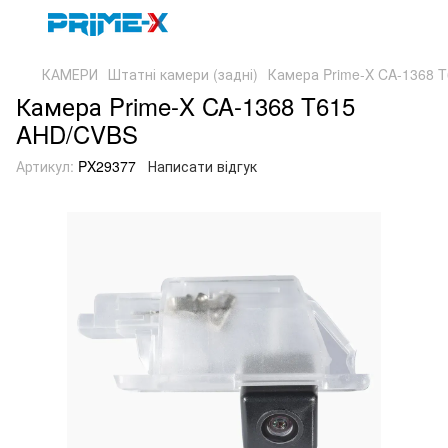
КАМЕРИ
Штатні камери (задні)
Камера Prime-X CA-1368 
Камера Prime-X CA-1368 T615
AHD/CVBS
Артикул:
PX29377
Написати відгук