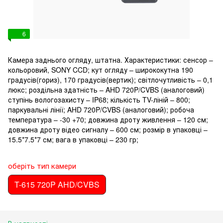
6
Камера заднього огляду, штатна. Характеристики: сенсор –
кольоровий, SONY CCD; кут огляду – ширококутна 190
градусів(гориз), 170 градусів(вертик); світлочутливість – 0,1
люкс; роздільна здатність – AHD 720P/CVBS (аналоговий)
ступінь вологозахисту – IP68; кількість TV-ліній – 800;
паркувальні лінії; AHD 720P/CVBS (аналоговий); робоча
температура – -30 +70; довжина дроту живлення – 120 см;
довжина дроту відео сигналу – 600 см; розмір в упаковці –
15.5*7.5*7 см; вага в упаковці – 230 гр;
оберіть тип камери
T-615 720P AHD/CVBS