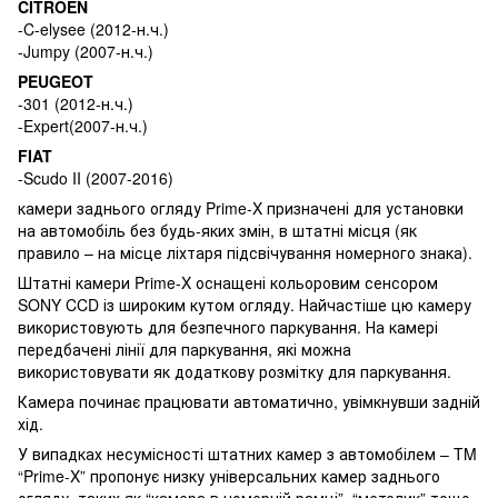
CITROEN
-C-elysee (2012-н.ч.)
-Jumpy (2007-н.ч.)
PEUGEOT
-301 (2012-н.ч.)
-Expert(2007-н.ч.)
FIAT
-Scudo II (2007-2016)
камери заднього огляду Prime-X призначені для установки
на автомобіль без будь-яких змін, в штатні місця (як
правило – на місце ліхтаря підсвічування номерного знака).
Штатні камери Prime-X оснащені кольоровим сенсором
SONY CCD із широким кутом огляду. Найчастіше цю камеру
використовують для безпечного паркування. На камері
передбачені лінії для паркування, які можна
використовувати як додаткову розмітку для паркування.
Камера починає працювати автоматично, увімкнувши задній
хід.
У випадках несумісності штатних камер з автомобілем – TM
“Prime-X” пропонує низку універсальних камер заднього
огляду, таких як “камера в номерній рамці”, “метелик” тощо.