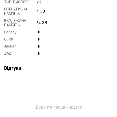
ТИП ДИСПЛЕЯ
2K
ОПЕРАТИВНА
4 GB
ПАМʼЯТЬ
ВБУДОВАНА
64 GB
ПАМʼЯТЬ
Bentley
Ні
Buick
Ні
Jaguar
Ні
ZAZ
Ні
Відгуки
Додайте перший відгук