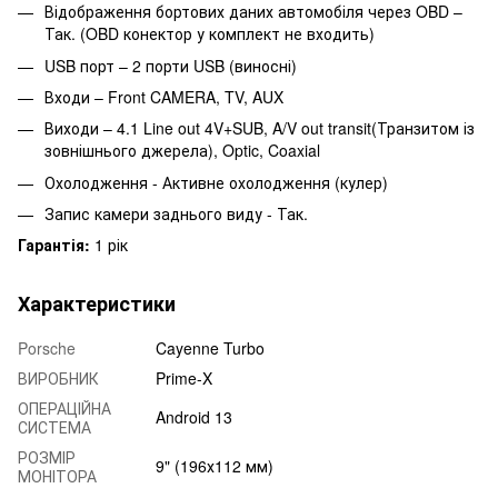
Відображення бортових даних автомобіля через OBD –
Так. (OBD конектор у комплект не входить)
USB порт – 2 порти USB (виносні)
Входи – Front CAMERA, TV, AUX
Виходи – 4.1 Line out 4V+SUB, A/V out transit(Транзитом із
зовнішнього джерела), Optic, Coaxial
Охолодження - Активне охолодження (кулер)
Запис камери заднього виду - Так.
Гарантія:
1 рік
Характеристики
Porsche
Cayenne Turbo
ВИРОБНИК
Prime-X
ОПЕРАЦІЙНА
Android 13
СИСТЕМА
РОЗМІР
9" (196х112 мм)
МОНІТОРА