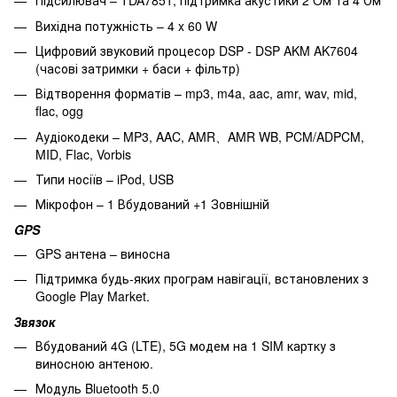
Підсилювач – TDA7851, підтримка акустики 2 Oм та 4 Ом
Вихідна потужність – 4 x 60 W
Цифровий звуковий процесор DSP - DSP AKM AK7604
(часові затримки + баси + фільтр)
Відтворення форматів – mp3, m4a, aac, amr, wav, mid,
flac, ogg
Аудіокодеки – MP3, AAC, AMR、AMR WB, PCM/ADPCM,
MID, Flac, Vorbis
Типи носіїв – iPod, USB
Мікрофон – 1 Вбудований +1 Зовнішній
GPS
GPS антена – виносна
Підтримка будь-яких програм навігації, встановлених з
Google Play Market.
Звязок
Вбудований 4G (LTE), 5G модем на 1 SIM картку з
виносною антеною.
Модуль Bluetooth 5.0