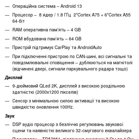
Операційна система – Android 13
Процесор – 8 ядер / 1.8 ГГц 2*Cortex A75 + 6*Cortex A55
64-біт
RAM оперативна пам’ять – 4 GB
ROM вбудована пам’ять – 64 GB
Пристрій підтримує CarPlay та AndroidAuto
При підключенні пристрою по CAN-шині, всі сигнальні та
повідомлювальні сповіщення – дублюються на магнітолі
(відчинені двері, сигнали паркувального радара тощо)
Дисплей
9-дюймовий QLed 2K, дисплей з високою роздільною
здатністю (2000х1200 пікселів)
Сенсор з мінімальною силою активації та високою
швидкістю оновлення 100Hz.
Звук
DSP аудіо процесор з безліччю регулювань звукової
сцени та наявністю великого 32-смугового еквалайзера