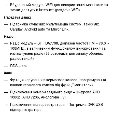
Вбудований модуль WiFi для використання магнітоли як
точки доступу в інтернет (роздача WiFi)
Передача даних
Підтримка сучасних мультимедіа систем, таких як:
Carplay, Android auto та Mirror Link
Радіо
Радіо модуль – ST TDA7708, діапазон частот FM – 76.0 ~
108MHz., з величезним функціоналом використання та
налаштувань радіо (36 осередків для запису обраних
радіостанцій)
RDS – так
Інше
Функція керування з кермового колеса (програмування
кнопок кермового колеса під функції магнітоли)
Підключення камери заднього виду – Цифрова AHD
1080p, AHD 720p, Анологова TVI
Підключення відеореєстратора – Підтримка DVR USB
відеореєстратора