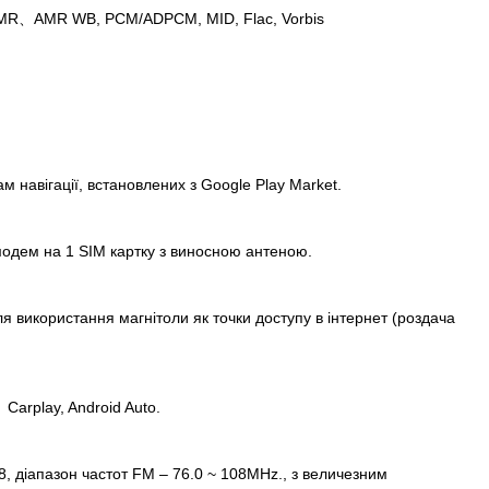
AMR、AMR WB, PCM/ADPCM, MID, Flac, Vorbis
м навігації, встановлених з Google Play Market.
одем на 1 SIM картку з виносною антеною.
я використання магнітоли як точки доступу в інтернет (роздача
Carplay, Android Auto.
, діапазон частот FM – 76.0 ~ 108MHz., з величезним