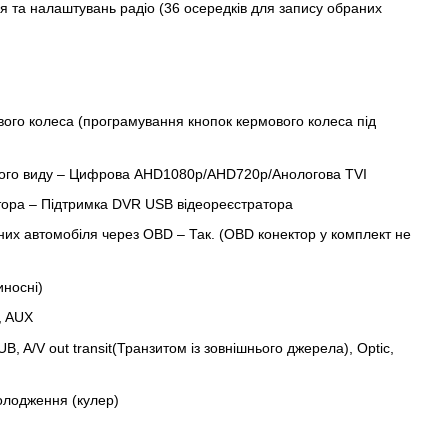
 та налаштувань радіо (36 осередків для запису обраних
вого колеса (програмування кнопок кермового колеса під
ого виду – Цифрова AHD1080p/AHD720p/Анологова TVI
тора – Підтримка DVR USB відеореєстратора
их автомобіля через OBD – Так. (OBD конектор у комплект не
иносні)
, AUX
B, A/V out transit(Транзитом із зовнішнього джерела), Optic,
олодження (кулер)