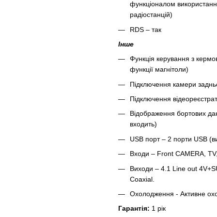
функціоналом використання
радіостанцій)
RDS – так
Інше
Функція керування з кермо
функції магнітоли)
Підключення камери заднь
Підключення відеореєстра
Відображення бортових дан
входить)
USB порт – 2 порти USB (в
Входи – Front CAMERA, TV
Виходи – 4.1 Line out 4V+SU
Coaxial.
Охолодження - Активне ох
Гарантія:
1 рік