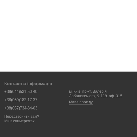
Контактна інформація
+38(044)531-50-40
м. Київ, пр-кт. Валерія
Лобановського, б. 119. оф. 315
+38(050)182-17-37
Мапа проїзду
+38(067)734-84-03
Передзвонити вам?
Ми в соцмережах