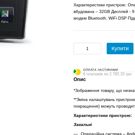
Характеристики пристрою: Опе
вбудована – 32GB Дисплей - 9 
модем Bluetooth, WiFi DSP Під
Купити
ОПЛАТА ЧАСТИНАМИ
6 платежів по 2 783.33 грн
Опис
*Зображення товару, що незнач
**Зміна налаштувань пристрою,
покращення) можуть проводити
Характеристики пристрою:
Загальні
Операційна система – Andr