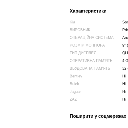
Характеристики
Kia
Sor
ВИРОБНИК
Pr
ОПЕРАЦІЙНА СИСТЕМА
And
РОЗМІР МОНІТОРА
9" 
ТИП ДИСПЛЕЯ
QL
ОПЕРАТИВНА ПАМʼЯТЬ
4 
ВБУДОВАНА ПАМʼЯТЬ
32
Bentley
Ні
Buick
Ні
Jaguar
Ні
ZAZ
Ні
Поширити у соцмережах