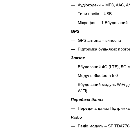
Аудіокодеки – MP3, AAC, 
Типи носіїв – USB
Мікрофон – 1 Вбудований
GPS
GPS антена – виносна
Підтримка будь-яких програ
Звязок
Вбудований 4G (LTE), 5G м
Модуль Bluetooth 5.0
Вбудований модуль WiFi дл
WiFi)
Передача даних
Передача даних Підтримка 
Радіо
Радіо модуль – ST TDA7708