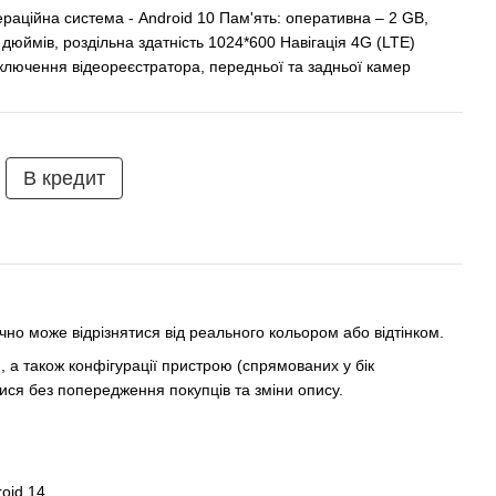
раційна система - Android 10 Пам'ять: оперативна – 2 GB,
дюймів, роздільна здатність 1024*600 Навігація 4G (LTE)
ключення відеореєстратора, передньої та задньої камер
В кредит
но може відрізнятися від реального кольором або відтінком.
 а також конфігурації пристрою (спрямованих у бік
ся без попередження покупців та зміни опису.
oid 14