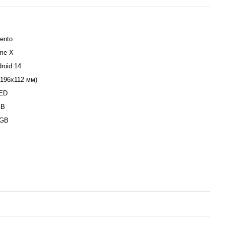
ento
ime-X
roid 14
(196х112 мм)
ED
GB
 GB