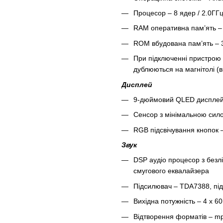
Процесор – 8 ядер / 2.0ГГц
RAM оперативна пам’ять –
ROM вбудована пам’ять –
При підключенні пристрою 
дублюються на магнітолі (в
Дисплей
9-дюймовий QLED дисплей з
Сенсор з мінімальною сило
RGB підсвічування кнопок –
Звук
DSP аудіо процесор з безл
смугового еквалайзера
Підсилювач – TDA7388, під
Вихідна потужність – 4 x 6
Відтворення форматів – mp3