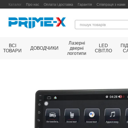
Перейти до основного контенту
Каталог
Про нас
Оплата і доставка
Гарантія
Співпраця з нами
Лазерні
ВСІ
LED
ПІ
ДОВОДЧИКИ
дверні
ТОВАРИ
СВІТЛО
С
логотипи