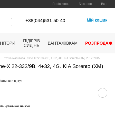
Порівняння
Бажання
Вхід
+38(044)531-50-40
Мій кошик
ПІДІГРІВ
НІТОРИ
ВАНТАЖІВКАМ
РОЗПРОДАЖ
СИДІНЬ
Штатна магнітола Prime-X 22-332/9B, 4+32, 4G. KIA Sorento (XM) 2012-2015
me-X 22-332/9B, 4+32, 4G. KIA Sorento (XM)
Написати відгук
опичувальної знижки