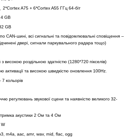
 2*Cortex A75 + 6*Cortex A55 ГГц 64-біт
 4 GB
 32 GB
по CAN-шині, всі сигнальні та повідомлювальні сповіщення –
ідчинені двері, сигнали паркувального радара тощо)
 високою роздільною здатністю (1280*720 пікселів)
ю активації та високою швидкістю оновлення 100Hz.
 7 кольорів
іччю регулювань звукової сцени та наявністю великого 32-
тримка акустики 2 Oм та 4 Ом
0 W
, m4a, aac, amr, wav, mid, flac, ogg