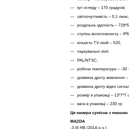
кут огляду – 170 градусів;
світлочутливість – 0,1 люкс
роздільна здатність – 728*5
ступінь вологозахисту – IP6
кількість TV-ліній – 520;
паркувальні лінії;
PAL/NTSC;
робоча температура – -30 
довжина дроту живлення – 
довжина дроту відео сигнал
розмір в упаковці – 13*7*7 
вага в упаковці – 230 гр;
Ця камера сумісна з такими
MAZDA
-3 III HB (2014-н.ч.)