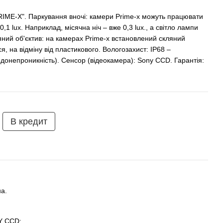
E-X". Паркування вночі: камери Prime-x можуть працювати
,1 lux. Наприклад, місячна ніч – вже 0,3 lux., а світло лампи
ляний об'єктив: на камерах Prime-x встановлений скляний
я, на відміну від пластикового. Вологозахист: IP68 –
донепроникність). Сенсор (відеокамера): Sony CCD. Гарантія:
В кредит
а.
Y CCD;