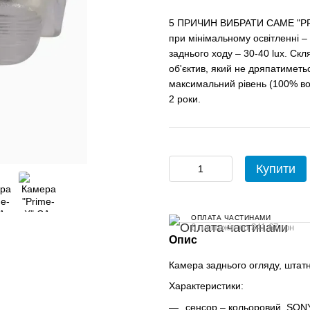
5 ПРИЧИН ВИБРАТИ САМЕ "PRIM
при мінімальному освітленні – 0
заднього ходу – 30-40 lux. Ск
об'єктив, який не дряпатиметьс
максимальний рівень (100% во
2 роки.
Купити
ОПЛАТА ЧАСТИНАМИ
6 платежів по 341.67 грн
Опис
Камера заднього огляду, штатн
Характеристики:
сенсор – кольоровий, SON