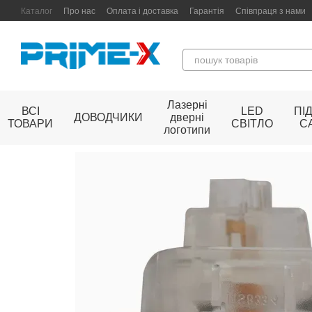
Перейти до основного контенту
Каталог
Про нас
Оплата і доставка
Гарантія
Співпраця з нами
Лазерні
ВСІ
LED
ПІ
ДОВОДЧИКИ
дверні
ТОВАРИ
СВІТЛО
С
логотипи