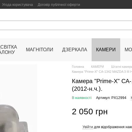
Угода користувача
Договір публічної оферти
ДСВІТКА
МАГНІТОЛИ
ДЗЕРКАЛА
КАМЕРИ
МО
АЛОНУ
Головна
КАМЕРИ
Штатні камери
Камера "Prime-X" CA-1342 MAZDA 3 III HB 
Камера "Prime-X" CA-1
(2012-н.ч.).
В наявності
Артикул: PX12994
2 050 грн
Увійти
для відображення нак
%