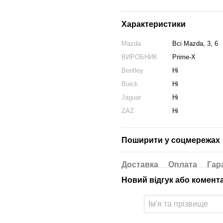
Характеристики
Mazda
Всі Mazda, 3, 6
ВИРОБНИК
Prime-X
Bentley
Ні
Buick
Ні
Jaguar
Ні
ZAZ
Ні
Поширити у соцмережах
Доставка
Оплата
Гар
Новий відгук або комент