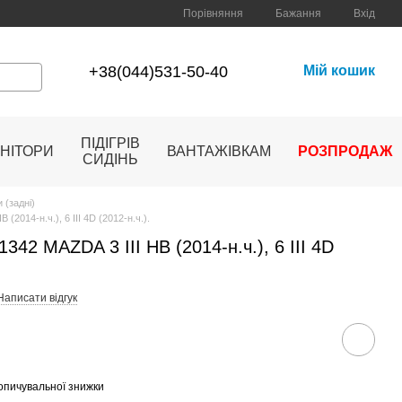
Порівняння
Бажання
Вхід
+38(044)531-50-40
Мій кошик
ПІДІГРІВ
НІТОРИ
ВАНТАЖІВКАМ
РОЗПРОДАЖ
СИДІНЬ
 (задні)
(2014-н.ч.), 6 III 4D (2012-н.ч.).
342 MAZDA 3 III HB (2014-н.ч.), 6 III 4D
Написати відгук
опичувальної знижки