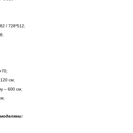
;
82 / 728*512;
8;
+70;
120 см;
у – 600 см;
см;
 моделями: