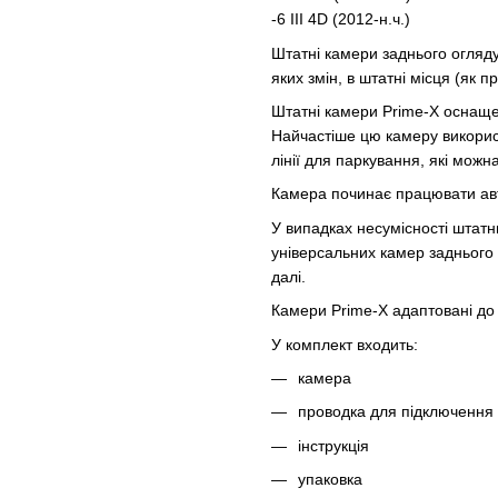
-6 III 4D (2012-н.ч.)
Штатні камери заднього огляду
яких змін, в штатні місця (як 
Штатні камери Prime-X оснаще
Найчастіше цю камеру викорис
лінії для паркування, які можн
Камера починає працювати авт
У випадках несумісності штатн
універсальних камер заднього о
далі.
Камери Prime-X адаптовані до в
У комплект входить:
камера
проводка для підключення
інструкція
упаковка