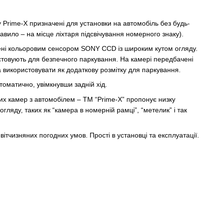
 Prime-X призначені для установки на автомобіль без будь-
правило – на місце ліхтаря підсвічування номерного знаку).
ні кольоровим сенсором SONY CCD із широким кутом огляду.
товують для безпечного паркування. На камері передбачені
а використовувати як додаткову розмітку для паркування.
оматично, увімкнувши задній хід.
их камер з автомобілем – TM “Prime-X” пропонує низку
гляду, таких як “камера в номерній рамці”, “метелик” і так
ітчизняних погодних умов. Прості в установці та експлуатації.