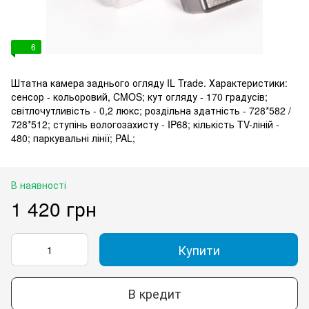
6
Штатна камера заднього огляду IL Trade. Характеристики:
сенсор - кольоровий, CMOS; кут огляду - 170 градусів;
світлочутливість - 0,2 люкс; роздільна здатність - 728*582 /
728*512; ступінь вологозахисту - IP68; кількість TV-ліній -
480; паркувальні лінії; PAL;
В наявності
1 420 грн
Купити
В кредит