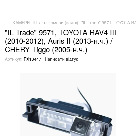
КАМЕРИ
Штатні камери (задні)
"IL Trade" 9571, TOYOTA RAV
"IL Trade" 9571, TOYOTA RAV4 III
(2010-2012), Auris II (2013-н.ч.) /
CHERY Tiggo (2005-н.ч.)
Артикул:
PX13447
Написати відгук