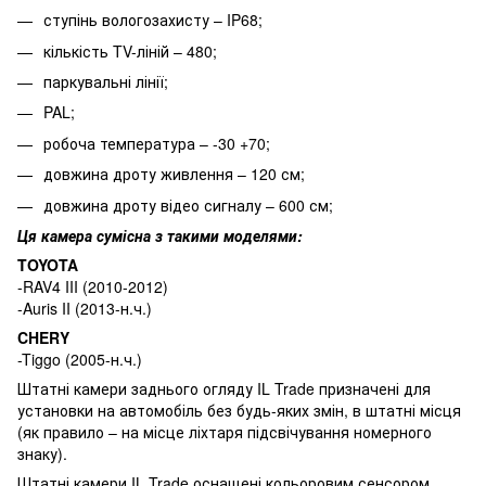
ступінь вологозахисту – IP68;
кількість TV-ліній – 480;
паркувальні лінії;
PAL;
робоча температура – -30 +70;
довжина дроту живлення – 120 см;
довжина дроту відео сигналу – 600 см;
Ця камера сумісна з такими моделями:
TOYOTA
-RAV4 III (2010-2012)
-Auris II (2013-н.ч.)
CHERY
-Tiggo (2005-н.ч.)
Штатні камери заднього огляду IL Trade призначені для
установки на автомобіль без будь-яких змін, в штатні місця
(як правило – на місце ліхтаря підсвічування номерного
знаку).
Штатні камери IL Trade оснащені кольоровим сенсором