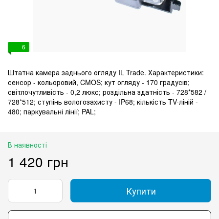
6
Штатна камера заднього огляду IL Trade. Характеристики:
сенсор - кольоровий, CMOS; кут огляду - 170 градусів;
світлочутливість - 0,2 люкс; роздільна здатність - 728*582 /
728*512; ступінь вологозахисту - IP68; кількість TV-ліній -
480; паркувальні лінії; PAL;
В наявності
1 420 грн
Купити