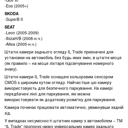
-Eos (2005+)
SKODA
-SuperB II
SEAT
-Leon (2005-2009)
-IbizaH/B (2008-н.ч.)
-Altea (2005-н.ч.)
Штатні камери заднього огляду IL Trade призначені для
установки на автомобіль без будь-яких змін, в штатні місця
(як правило – на місце ліхтаря підсвічування номерного
знаку).
Штатні камери IL Trade оснащені кольоровим сенсором
CMOS з широким кутом огляду. Найчастіше цю камеру
використовують для безпечного паркування. На камері
передбачені лінії для паркування, які можна
використовувати як додаткову розмітку для паркування.
Камера починає працювати автоматично, увімкнувши задній
хід.
У випадках несумісності штатних камер з автомобілем – TM
“IL Trade” пропонує низку універсальних камер заднього