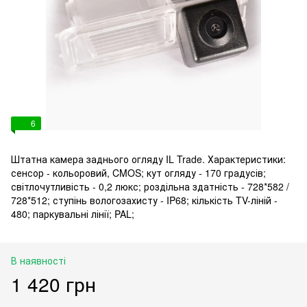
6
Штатна камера заднього огляду IL Trade. Характеристики:
сенсор - кольоровий, CMOS; кут огляду - 170 градусів;
світлочутливість - 0,2 люкс; роздільна здатність - 728*582 /
728*512; ступінь вологозахисту - IP68; кількість TV-ліній -
480; паркувальні лінії; PAL;
В наявності
1 420 грн