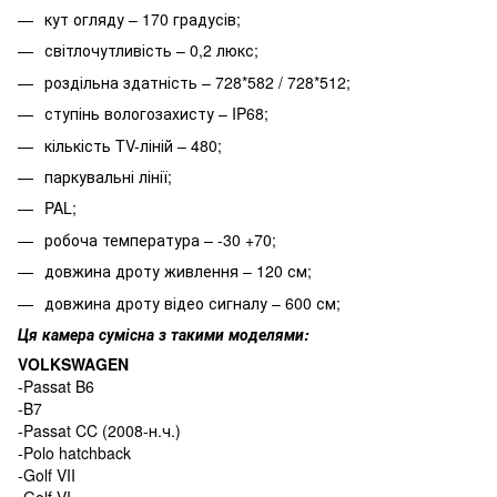
кут огляду – 170 градусів;
світлочутливість – 0,2 люкс;
роздільна здатність – 728*582 / 728*512;
ступінь вологозахисту – IP68;
кількість TV-ліній – 480;
паркувальні лінії;
PAL;
робоча температура – -30 +70;
довжина дроту живлення – 120 см;
довжина дроту відео сигналу – 600 см;
Ця камера сумісна з такими моделями:
VOLKSWAGEN
-Passat B6
-B7
-Passat CC (2008-н.ч.)
-Polo hatchback
-Golf VII
-Golf VI