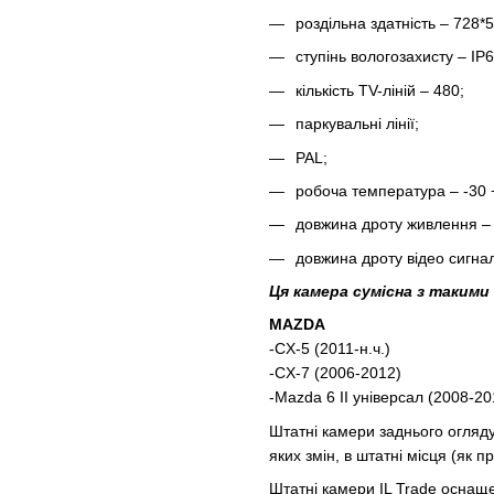
роздільна здатність – 728*5
ступінь вологозахисту – IP6
кількість TV-ліній – 480;
паркувальні лінії;
PAL;
робоча температура – -30 
довжина дроту живлення – 
довжина дроту відео сигнал
Ця камера сумісна з такими
MAZDA
-CX-5 (2011-н.ч.)
-CX-7 (2006-2012)
-Mazda 6 II універсал (2008-20
Штатні камери заднього огляду
яких змін, в штатні місця (як 
Штатні камери IL Trade оснащ