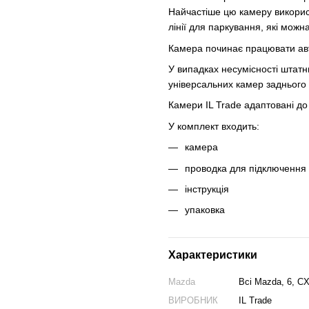
Найчастіше цю камеру викорис
лінії для паркування, які можн
Камера починає працювати авт
У випадках несумісності штатн
універсальних камер заднього 
Камери IL Trade адаптовані до 
У комплект входить:
камера
проводка для підключення
інструкція
упаковка
Характеристики
Mazda
Всі Mazda, 6, CX
ВИРОБНИК
IL Trade