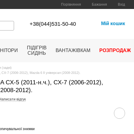
Порівняння
Бажання
Вхід
+38(044)531-50-40
Мій кошик
ПІДІГРІВ
НІТОРИ
ВАНТАЖІВКАМ
РОЗПРОДАЖ
СИДІНЬ
 (задні)
, CX-7 (2006-2012), Mazda 6 II універсал (2008-2012).
A CX-5 (2011-н.ч.), CX-7 (2006-2012),
(2008-2012).
Написати відгук
опичувальної знижки