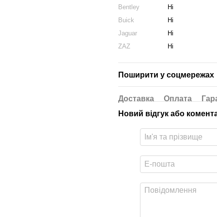
Bentley
Ні
Buick
Ні
Jaguar
Ні
ZAZ
Ні
Поширити у соцмережах
Доставка
Оплата
Гар
Новий відгук або комент