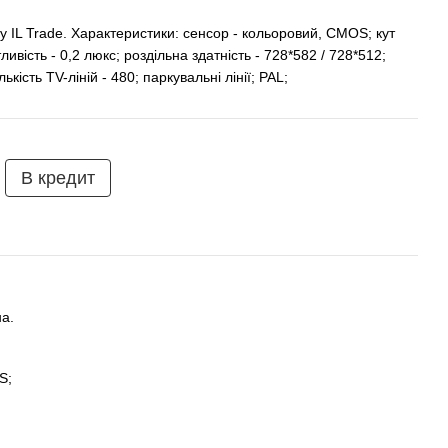
 IL Trade. Характеристики: сенсор - кольоровий, CMOS; кут
тливість - 0,2 люкс; роздільна здатність - 728*582 / 728*512;
лькість TV-ліній - 480; паркувальні лінії; PAL;
В кредит
а.
S;
;