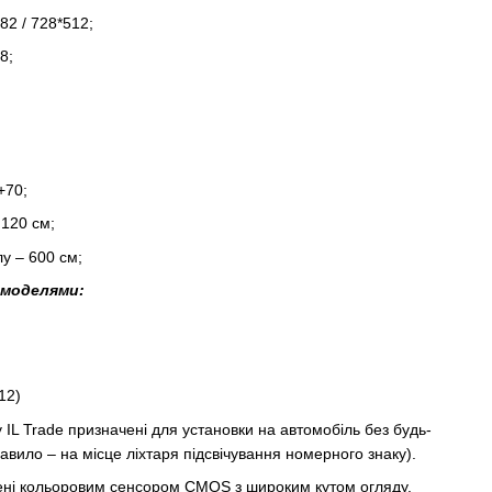
82 / 728*512;
8;
+70;
120 см;
у – 600 см;
 моделями:
12)
 IL Trade призначені для установки на автомобіль без будь-
правило – на місце ліхтаря підсвічування номерного знаку).
ені кольоровим сенсором CMOS з широким кутом огляду.