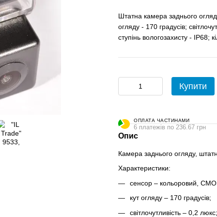
Штатна камера заднього огляду
огляду - 170 градусів; світлочу
ступінь вологозахисту - IP68; кі
Купити
ОПЛАТА ЧАСТИНАМИ
6 платежів по 236.67 грн
Опис
Камера заднього огляду, штатн
Характеристики:
сенсор – кольоровий, CMO
кут огляду – 170 градусів;
світлочутливість – 0,2 люкс