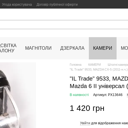
Угода користувача
Договір публічної оферти
ДСВІТКА
МАГНІТОЛИ
ДЗЕРКАЛА
КАМЕРИ
МО
АЛОНУ
Головна
КАМЕРИ
Штатні камери
"IL Trade" 9533, MAZDA CX-5 (2011-н.ч.)
"IL Trade" 9533, MAZD
Mazda 6 II універсал 
В наявності
Артикул: PX13646
1 420 грн
Увійти
для відображення нак
%