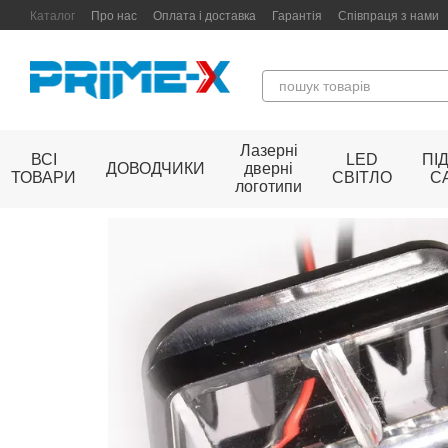
Перейти до основного контенту
Каталог
Про нас
Оплата і доставка
Гарантія
Співпраця з нами
Лазерні
ВСІ
LED
ПІ
ДОВОДЧИКИ
дверні
ТОВАРИ
СВІТЛО
С
логотипи