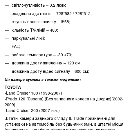
світлочутливість – 0,2 люкс;
роздільна здатність – 728*582 / 728*512;
ступінь вологозахисту – IP68;
кількість TV-ліній – 480;
паркувальні лінії;
PAL;
робоча температура – -30 +70;
довжина дроту живлення – 120 см;
довжина дроту відео сигналу – 600 см;
Ця камера сумісна з такими моделями:
TOYOTA
-Land Cruiser 100 (1998-2007)
-Prado 120 (Європа) (Без запасного колеса на дверях)(2002-
2009)
-Land Cruiser 200 (2007-н.ч.)
Штатні камери заднього огляду IL Trade призначені для
установки на автомобіль без будь-яких змін, в штатні місця
(як правило – на місце ліхтаря підсвічування номерного