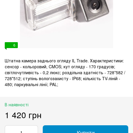
6
Штатна камера заднього огляду IL Trade. Характеристики:
сенсор - кольоровий, CMOS; кут огляду - 170 градусів;
світлочутливість - 0,2 люкс; роздільна здатність - 728*582 /
728*512; ступінь вологозахисту - IP68; кількість TV-ліній -
480; паркувальні лінії; PAL;
В наявності
1 420 грн
Купити