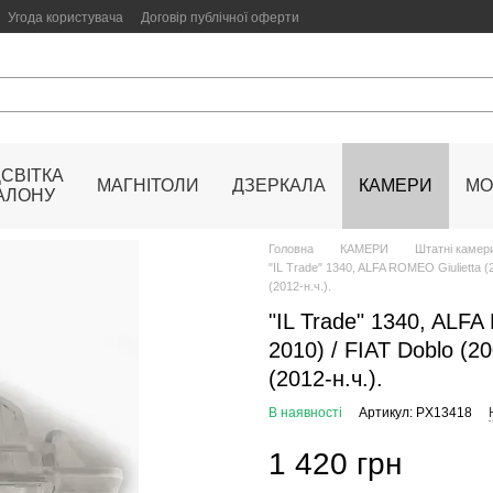
Угода користувача
Договір публічної оферти
ДСВІТКА
МАГНІТОЛИ
ДЗЕРКАЛА
КАМЕРИ
МО
АЛОНУ
Головна
КАМЕРИ
Штатні камери
"IL Trade" 1340, ALFA ROMEO Giulietta (2
(2012-н.ч.).
"IL Trade" 1340, ALFA
2010) / FIAT Doblo (2
(2012-н.ч.).
В наявності
Артикул: PX13418
1 420 грн