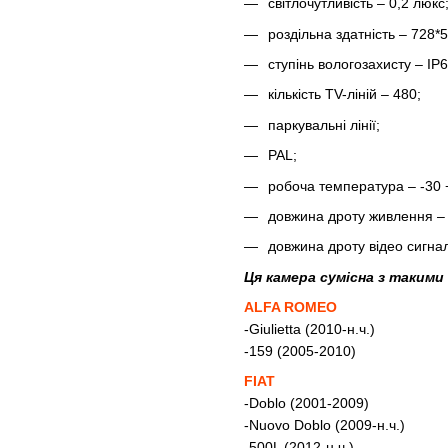
світлочутливість – 0,2 люкс
роздільна здатність – 728*5
ступінь вологозахисту – IP6
кількість TV-ліній – 480;
паркувальні лінії;
PAL;
робоча температура – -30 
довжина дроту живлення – 
довжина дроту відео сигнал
Ця камера сумісна з такими
ALFA ROMEO
-Giulietta (2010-н.ч.)
-159 (2005-2010)
FIAT
-Doblo (2001-2009)
-Nuovo Doblo (2009-н.ч.)
-500L (2012-н.ч.)