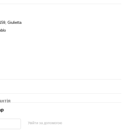
59, Giulietta
oblo
антія
ар
Увійти за допомогою