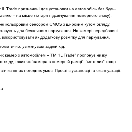
 IL Trade призначені для установки на автомобіль без будь-
правило – на місце ліхтаря підсвічування номерного знаку).
ені кольоровим сенсором CMOS з широким кутом огляду.
товують для безпечного паркування. На камері передбачені
а використовувати як додаткову розмітку для паркування.
оматично, увімкнувши задній хід.
их камер з автомобілем – TM “IL Trade” пропонує низку
огляду, таких як “камера в номерній рамці”, “метелик” тощо.
вітчизняних погодних умов. Прості в установці та експлуатації.
на