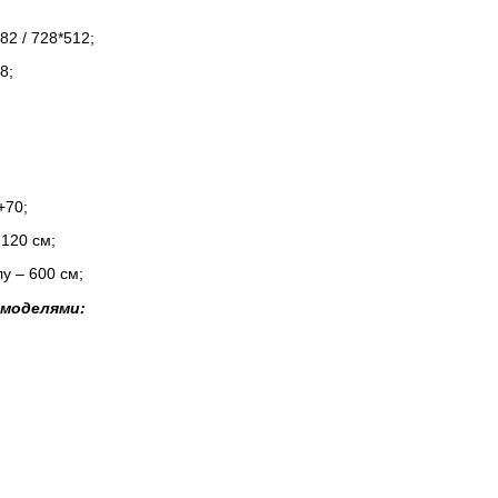
;
82 / 728*512;
8;
+70;
120 см;
у – 600 см;
 моделями: