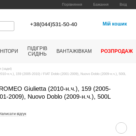
Порівняння
Бажання
Вхід
+38(044)531-50-40
Мій кошик
ПІДІГРІВ
НІТОРИ
ВАНТАЖІВКАМ
РОЗПРОДАЖ
СИДІНЬ
 (задні)
010-н.ч.), 159 (2005-2010) / FIAT Doblo (2001-2009), Nuovo Doblo (2009-н.ч.), 500L
 ROMEO Giulietta (2010-н.ч.), 159 (2005-
001-2009), Nuovo Doblo (2009-н.ч.), 500L
Написати відгук