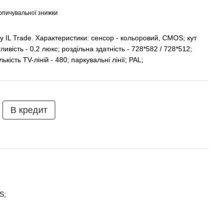
опичувальної знижки
 IL Trade. Характеристики: сенсор - кольоровий, CMOS; кут
тливість - 0,2 люкс; роздільна здатність - 728*582 / 728*512;
лькість TV-ліній - 480; паркувальні лінії; PAL;
В кредит
S;