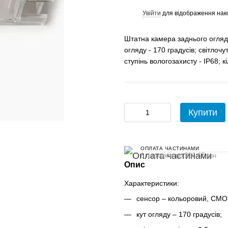
Увійти
для відображення нак
%
Штатна камера заднього огляду
огляду - 170 градусів; світлочу
ступінь вологозахисту - IP68; кі
Купити
ОПЛАТА ЧАСТИНАМИ
6 платежів по 236.67 грн
Опис
​​​​​​Характеристики:
сенсор – кольоровий, CMO
кут огляду – 170 градусів;