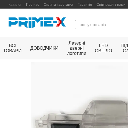
Перейти до основного контенту
Каталог
Про нас
Оплата і доставка
Гарантія
Співпраця з нами
Лазерні
ВСІ
LED
ПІ
ДОВОДЧИКИ
дверні
ТОВАРИ
СВІТЛО
С
логотипи