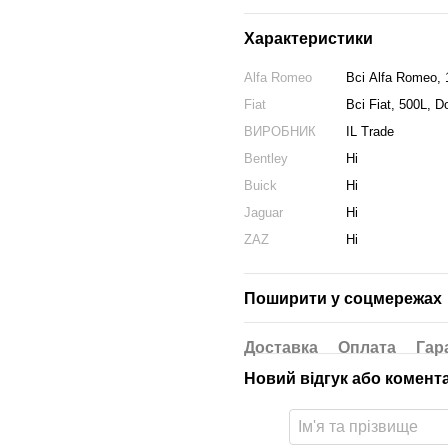
Характеристики
Alfa Romeo
Всі Alfa Romeo, 1
Fiat
Всі Fiat, 500L, D
ВИРОБНИК
IL Trade
Bentley
Ні
Buick
Ні
Jaguar
Ні
ZAZ
Ні
Поширити у соцмережах
Доставка
Оплата
Гар
Новий відгук або комент