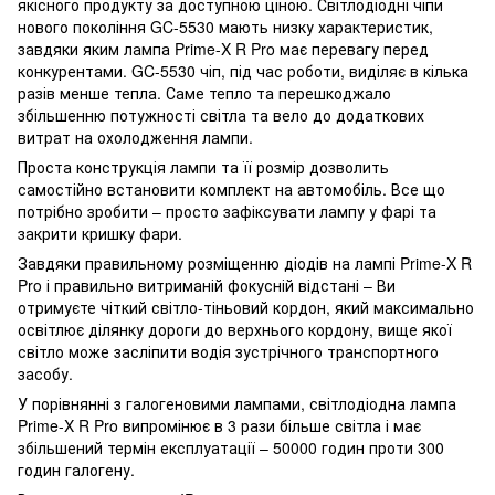
якісного продукту за доступною ціною. Світлодіодні чіпи
нового покоління GC-5530 мають низку характеристик,
завдяки яким лампа Prime-X R Pro має перевагу перед
конкурентами. GC-5530 чіп, під час роботи, виділяє в кілька
разів менше тепла. Саме тепло та перешкоджало
збільшенню потужності світла та вело до додаткових
витрат на охолодження лампи.
Проста конструкція лампи та її розмір дозволить
самостійно встановити комплект на автомобіль. Все що
потрібно зробити – просто зафіксувати лампу у фарі та
закрити кришку фари.
Завдяки правильному розміщенню діодів на лампі Prime-X R
Pro і правильно витриманій фокусній відстані – Ви
отримуєте чіткий світло-тіньовий кордон, який максимально
освітлює ділянку дороги до верхнього кордону, вище якої
світло може засліпити водія зустрічного транспортного
засобу.
У порівнянні з галогеновими лампами, світлодіодна лампа
Prime-X R Pro випромінює в 3 рази більше світла і має
збільшений термін експлуатації – 50000 годин проти 300
годин галогену.