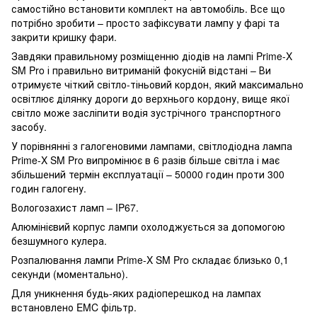
самостійно встановити комплект на автомобіль. Все що
потрібно зробити – просто зафіксувати лампу у фарі та
закрити кришку фари.
Завдяки правильному розміщенню діодів на лампі Prime-X
SM Pro і правильно витриманій фокусній відстані – Ви
отримуєте чіткий світло-тіньовий кордон, який максимально
освітлює ділянку дороги до верхнього кордону, вище якої
світло може засліпити водія зустрічного транспортного
засобу.
У порівнянні з галогеновими лампами, світлодіодна лампа
Prime-X SM Pro випромінює в 6 разів більше світла і має
збільшений термін експлуатації – 50000 годин проти 300
годин галогену.
Вологозахист ламп – IP67.
Алюмінієвий корпус лампи охолоджується за допомогою
безшумного кулера.
Розпалювання лампи Prime-X SM Pro складає близько 0,1
секунди (моментально).
Для уникнення будь-яких радіоперешкод на лампах
встановлено EMC фільтр.