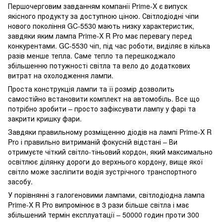
Першочерговим завданням компанії Prime-X є випуск
якісного продукту за доступною ціною. Світлодіодні чіпи
нового покоління GC-5530 мають низку характеристик,
завдяки яким лампа Prime-X R Pro має перевагу перед
конкурентами. GC-5530 чіп, під час роботи, виділяє в кілька
разів менше тепла. Саме тепло та перешкоджало
збільшенню потужності світла та вело до додаткових
витрат на охолодження лампи.
Проста конструкція лампи та її розмір дозволить
самостійно встановити комплект на автомобіль. Все що
потрібно зробити – просто зафіксувати лампу у фарі та
закрити кришку фари.
Завдяки правильному розміщенню діодів на лампі Prime-X R
Pro і правильно витриманій фокусній відстані – Ви
отримуєте чіткий світло-тіньовий кордон, який максимально
освітлює ділянку дороги до верхнього кордону, вище якої
світло може засліпити водія зустрічного транспортного
засобу.
У порівнянні з галогеновими лампами, світлодіодна лампа
Prime-X R Pro випромінює в 3 рази більше світла і має
збільшений термін експлуатації – 50000 годин проти 300